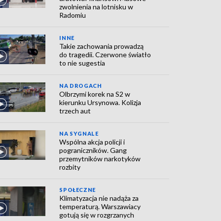
zwolnienia na lotnisku w
Radomiu
INNE
Takie zachowania prowadzą
do tragedii. Czerwone światło
to nie sugestia
NA DROGACH
Olbrzymi korek na S2 w
kierunku Ursynowa. Kolizja
trzech aut
NA SYGNALE
Wspólna akcja policji i
pograniczników. Gang
przemytników narkotyków
rozbity
SPOŁECZNE
Klimatyzacja nie nadąża za
temperaturą. Warszawiacy
gotują się w rozgrzanych