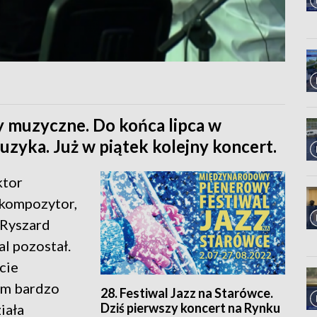
y muzyczne. Do końca lipca w
zyka. Już w piątek kolejny koncert.
ktor
 kompozytor,
. Ryszard
al pozostał.
cie
tem bardzo
28. Festiwal Jazz na Starówce.
Dziś pierwszy koncert na Rynku
iała