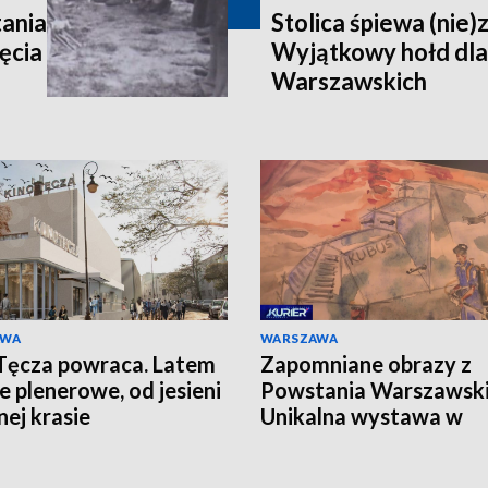
ania
Stolica śpiewa (nie)
ęcia
Wyjątkowy hołd dl
Warszawskich
AWA
WARSZAWA
Tęcza powraca. Latem
Zapomniane obrazy z
e plenerowe, od jesieni
Powstania Warszawski
nej krasie
Unikalna wystawa w
Instytucie Pileckiego