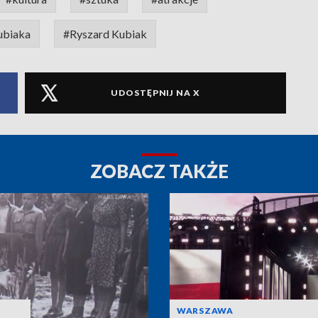
ubiaka
#Ryszard Kubiak
UDOSTĘPNIJ NA X
ZOBACZ TAKŻE
WARSZAWA