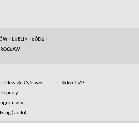
KÓW
/
LUBLIN
/
ŁÓDŹ
/
ROCŁAW
 Telewizja Cyfrowa
Sklep TVP
la prasy
tograficzny
sing (znaki)