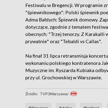
Festiwalu w Bregencji. W programie zna
"śpiewnikowego": Polski śpiewnik poe
Adma Bałdych: Śpiewnik domowy. Zap
dotyczące, zgodnie z tematem festiwal
obecnych: "Trzej tenorzy. Z Karakalli
prywatnie" oraz "Tebaldi vs Callas".
Na finał 31 lipca retransmisja koncert
wykonaniu polskiego kontratenora Jak
Muzyczne im. Ryszarda Kubiaka odbywa
przy ul. Grochowskiej w Warszawie.
Źródło:
TVP3Warszawa/
#Warszawa
#stolica
#festiwal