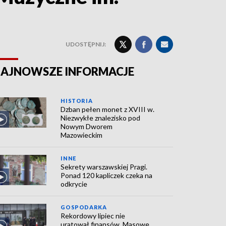
UDOSTĘPNIJ:
AJNOWSZE INFORMACJE
HISTORIA
Dzban pełen monet z XVIII w.
Niezwykłe znalezisko pod
Nowym Dworem
Mazowieckim
INNE
Sekrety warszawskiej Pragi.
Ponad 120 kapliczek czeka na
odkrycie
GOSPODARKA
Rekordowy lipiec nie
uratował finansów. Masowe