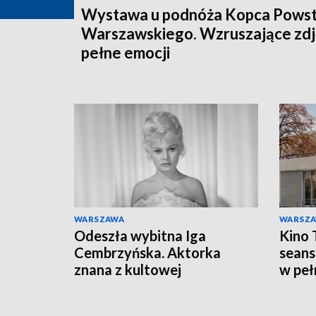
Wystawa u podnóża Kopca Powst
Warszawskiego. Wzruszające zdj
pełne emocji
WARSZAWA
WARSZ
Odeszła wybitna Iga
Kino 
Cembrzyńska. Aktorka
seans
znana z kultowej
w peł
Hydrozagadki miała 87 lat