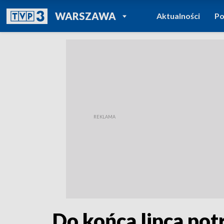
POWRÓT DO
WARSZAWA
Aktualności
Po
TVP REGIONY
Do końca lipca pot