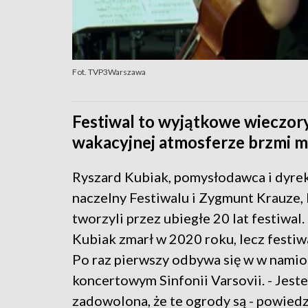
Fot. TVP3Warszawa
Festiwal to wyjątkowe wieczor
wakacyjnej atmosferze brzmi mu
Ryszard Kubiak, pomysłodawca i dyre
naczelny Festiwalu i Zygmunt Krauze,
tworzyli przez ubiegłe 20 lat festiwal
Kubiak zmarł w 2020 roku, lecz festiw
Po raz pierwszy odbywa się w w namio
koncertowym Sinfonii Varsovii. - Jes
zadowolona, że te ogrody są - powiedz