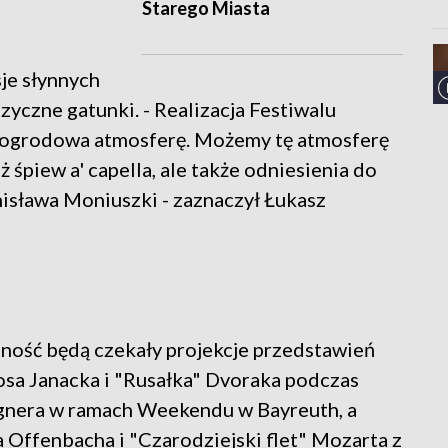
Starego Miasta
sje słynnych
uzyczne gatunki. - Realizacja Festiwalu
 ogrodowa atmosferę. Możemy tę atmosferę
śpiew a' capella, ale także odniesienia do
isława Moniuszki - zaznaczył Łukasz
ność będą czekały projekcje przedstawień
sa Janacka i "Rusałka" Dvoraka podczas
gnera w ramach Weekendu w Bayreuth, a
Offenbacha i "Czarodziejski flet" Mozarta z