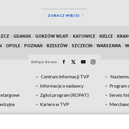
ZOBACZ WIĘCEJ
SZCZ
/
GDAŃSK
/
GORZÓW WLKP.
/
KATOWICE
/
KIELCE
/
KRA
N
/
OPOLE
/
POZNAŃ
/
RZESZÓW
/
SZCZECIN
/
WARSZAWA
/
W
Dołącz do nas:
Centrum informacji TVP
Naziemna
Informacje o nadawcy
Program d
zetargowe
Zgłoś program (ROPAT)
Serwis fo
wizyjna
Kariera w TVP
Merchandi