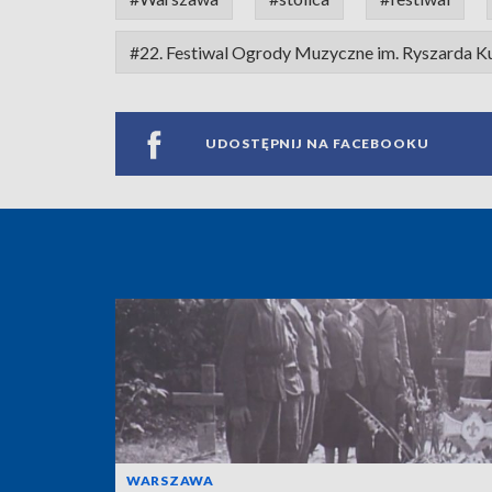
#22. Festiwal Ogrody Muzyczne im. Ryszarda K
UDOSTĘPNIJ NA FACEBOOKU
WARSZAWA