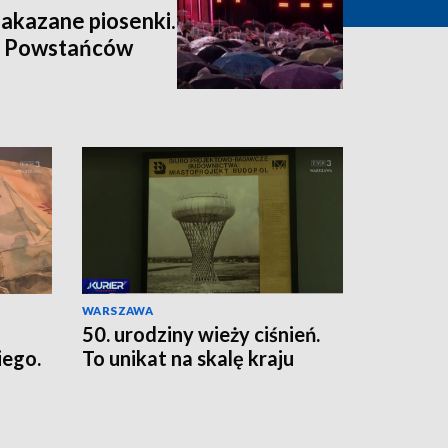
zakazane piosenki.
a Powstańców
WARSZAWA
50. urodziny wieży ciśnień.
ego.
To unikat na skalę kraju