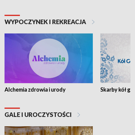
WYPOCZYNEK I REKREACJA
Alchemia zdrowia i urody
Skarby kół go
GALE I UROCZYSTOŚCI