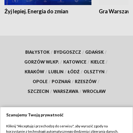
Żyj lepiej. Energia do zmian
Gra Warszaw
BIAŁYSTOK
/
BYDGOSZCZ
/
GDAŃSK
/
GORZÓW WLKP.
/
KATOWICE
/
KIELCE
/
KRAKÓW
/
LUBLIN
/
ŁÓDŹ
/
OLSZTYN
/
OPOLE
/
POZNAŃ
/
RZESZÓW
/
SZCZECIN
/
WARSZAWA
/
WROCŁAW
Szanujemy Twoją prywatność
Dołącz do nas:
Kliknij "Akceptuję i przechodzę do serwisu", aby wyrazić zgody na
korzystanie z technologii automatycznego śledzenia i zbierania danych,
TVP