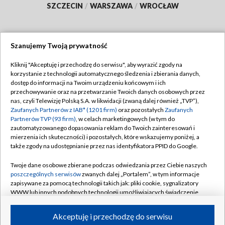
SZCZECIN
/
WARSZAWA
/
WROCŁAW
Szanujemy Twoją prywatność
Dołącz do nas:
Kliknij "Akceptuję i przechodzę do serwisu", aby wyrazić zgody na
korzystanie z technologii automatycznego śledzenia i zbierania danych,
TVP
dostęp do informacji na Twoim urządzeniu końcowym i ich
Abonament TVP
przechowywanie oraz na przetwarzanie Twoich danych osobowych przez
Regulamin TVP
nas, czyli Telewizję Polską S.A. w likwidacji (zwaną dalej również „TVP”),
Emisja w TVP
Zaufanych Partnerów z IAB* (1201 firm)
oraz pozostałych
Zaufanych
Polityka prywatności
Partnerów TVP (93 firm)
, w celach marketingowych (w tym do
Centrum informacji TVP
Moje zgody
zautomatyzowanego dopasowania reklam do Twoich zainteresowań i
mierzenia ich skuteczności) i pozostałych, które wskazujemy poniżej, a
Naziemna Telewizja Cyfrowa
Pomoc
także zgody na udostępnianie przez nas identyfikatora PPID do Google.
Sklep TVP
Biuro reklamy
Twoje dane osobowe zbierane podczas odwiedzania przez Ciebie naszych
Rada Programowa
poszczególnych serwisów
zwanych dalej „Portalem”, w tym informacje
Kontakt
zapisywane za pomocą technologii takich jak: pliki cookie, sygnalizatory
System NOS
WWW lub innych podobnych technologii umożliwiających świadczenie
dopasowanych i bezpiecznych usług, personalizację treści oraz reklam,
Informacje o nadawcy
Kanały
udostępnianie funkcji mediów społecznościowych oraz analizowanie
Akceptuję i przechodzę do serwisu
ruchu w Internecie.
Program dla prasy