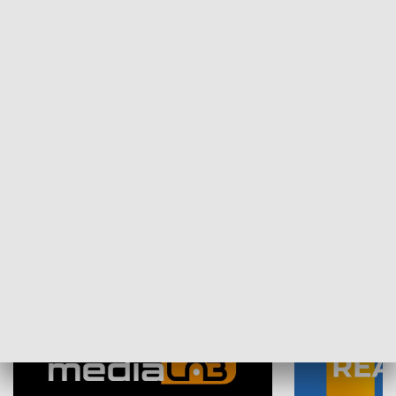
Plebiscyt Najlepsi Sportowcy
Wiadomości 
Warszawy 2025
SPOŁECZEŃSTWO