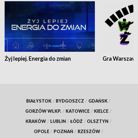
Żyj lepiej. Energia do zmian
Gra Warszaw
BIAŁYSTOK
/
BYDGOSZCZ
/
GDAŃSK
/
GORZÓW WLKP.
/
KATOWICE
/
KIELCE
/
KRAKÓW
/
LUBLIN
/
ŁÓDŹ
/
OLSZTYN
/
OPOLE
/
POZNAŃ
/
RZESZÓW
/