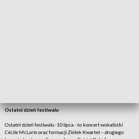
Theo Crockera i „wizjoner dźwięków perkusji”, czyli Makaya
McCraven z zespołem.
Piątkowy wieczór rozpocznie kanadyjska pianistka Kris
Davis, a potem – jak mówił Adamiak - „nasi dobrzy znajomi,
doskonale już znani festiwalowej publiczności artyści”, czyli
saksofonista James Brandon Lewis oraz kontrabasista
Christian McBride - obydwaj ze swoimi zespołami.
W sobotę odbędą się: koncert brytyjskiego zespołu Ill
Considered i występy basisty Stanleya Clarke’a z zespołem
oraz Artura Małeckiego & The Creature – laureata konkursu
„Fonograficzny Debiut Roku”.
Ostatni dzień festiwalu
Ostatni dzień festiwalu -10 lipca - to koncert wokalistki
Cécile McLorin oraz formacji Ziółek Kwartet – drugiego