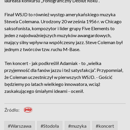
laureata konkursu „Fonograficzny Debiut Roku”.
Finał WSJD to również występ amerykańskiego muzyka
Steve’a Colemana. Urodzony 20 września 1956 r. w Chicago
saksofonista, kompozytor i lider grupy Five Elements to
jeden z najodważniejszych muzyków awangardowych,
mający silny wpływ na współczesny jazz. Steve Coleman był
jednym z twórców tzw. ruchu M-Base.
Ten koncert - jak podkreślił Adamiak - to „wielka
przyjemność dla fanów jazzu i też satysfakcja”. Przypomniał,
że Coleman uczestniczył w pierwszych WSJD. - Gościć
będziemy po latach wielkiego innowatora, wciąż
zaskakującego śmiałymi ideami - ocenił.
Źródło:
#Warszawa
#Stodoła
#muzyka
#koncert