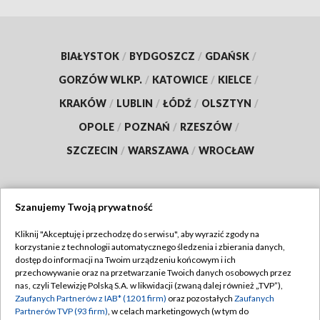
BIAŁYSTOK
/
BYDGOSZCZ
/
GDAŃSK
/
GORZÓW WLKP.
/
KATOWICE
/
KIELCE
/
KRAKÓW
/
LUBLIN
/
ŁÓDŹ
/
OLSZTYN
/
OPOLE
/
POZNAŃ
/
RZESZÓW
/
SZCZECIN
/
WARSZAWA
/
WROCŁAW
Szanujemy Twoją prywatność
Dołącz do nas:
Kliknij "Akceptuję i przechodzę do serwisu", aby wyrazić zgody na
korzystanie z technologii automatycznego śledzenia i zbierania danych,
TVP
dostęp do informacji na Twoim urządzeniu końcowym i ich
Abonament TVP
przechowywanie oraz na przetwarzanie Twoich danych osobowych przez
Regulamin TVP
nas, czyli Telewizję Polską S.A. w likwidacji (zwaną dalej również „TVP”),
Emisja w TVP
Polityka prywatności
Zaufanych Partnerów z IAB* (1201 firm)
oraz pozostałych
Zaufanych
Partnerów TVP (93 firm)
, w celach marketingowych (w tym do
Centrum informacji TVP