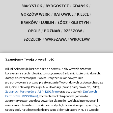
BIAŁYSTOK
/
BYDGOSZCZ
/
GDAŃSK
/
GORZÓW WLKP.
/
KATOWICE
/
KIELCE
/
KRAKÓW
/
LUBLIN
/
ŁÓDŹ
/
OLSZTYN
/
OPOLE
/
POZNAŃ
/
RZESZÓW
/
SZCZECIN
/
WARSZAWA
/
WROCŁAW
Szanujemy Twoją prywatność
Dołącz do nas:
Kliknij "Akceptuję i przechodzę do serwisu", aby wyrazić zgody na
korzystanie z technologii automatycznego śledzenia i zbierania danych,
TVP
dostęp do informacji na Twoim urządzeniu końcowym i ich
Abonament TVP
przechowywanie oraz na przetwarzanie Twoich danych osobowych przez
Regulamin TVP
nas, czyli Telewizję Polską S.A. w likwidacji (zwaną dalej również „TVP”),
Emisja w TVP
Polityka prywatności
Zaufanych Partnerów z IAB* (1201 firm)
oraz pozostałych
Zaufanych
Partnerów TVP (93 firm)
, w celach marketingowych (w tym do
Centrum informacji TVP
Moje zgody
zautomatyzowanego dopasowania reklam do Twoich zainteresowań i
mierzenia ich skuteczności) i pozostałych, które wskazujemy poniżej, a
Naziemna Telewizja Cyfrowa
Pomoc
także zgody na udostępnianie przez nas identyfikatora PPID do Google.