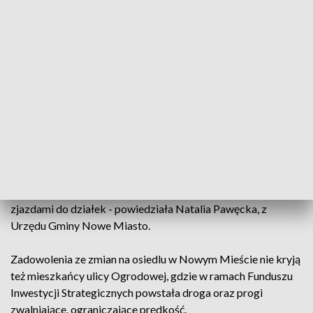
Modzele-Bartłomieje, Wólka Szczawińska i Henrykowo
zabiegali od lat. - Stara nawierzchnia była w złym stanie. Ta
teraz jest nowa, zdecydowanie lepsza, bezpieczeństwo się
poprawiło. Mieszkańcy są bardzo zadowoleni - przyznał
Ryszard Wędrowski radny gminy i miasta Nowe Miasto,
sołtys sołectwa Modzele-Bartłomieje.
Pracę na ponad trzykilometrowym odcinku trwały kilka
tygodni i są już na ukończeniu.
- W ramach prac została wykonana nowa nawierzchnia
asfaltowa o szerokości 5 metrów wraz poboczami oraz
zjazdami do działek - powiedziała Natalia Pawęcka, z
Urzędu Gminy Nowe Miasto.
Zadowolenia ze zmian na osiedlu w Nowym Mieście nie kryją
też mieszkańcy ulicy Ogrodowej, gdzie w ramach Funduszu
Inwestycji Strategicznych powstała droga oraz progi
zwalniające, ograniczające prędkość.