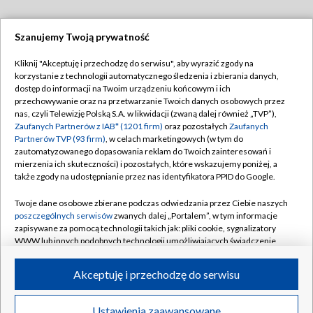
Szanujemy Twoją prywatność
Dołącz do nas:
Kliknij "Akceptuję i przechodzę do serwisu", aby wyrazić zgody na
korzystanie z technologii automatycznego śledzenia i zbierania danych,
TVP
dostęp do informacji na Twoim urządzeniu końcowym i ich
Abonament TVP
przechowywanie oraz na przetwarzanie Twoich danych osobowych przez
Regulamin TVP
nas, czyli Telewizję Polską S.A. w likwidacji (zwaną dalej również „TVP”),
Emisja w TVP
Polityka prywatności
Zaufanych Partnerów z IAB* (1201 firm)
oraz pozostałych
Zaufanych
Partnerów TVP (93 firm)
, w celach marketingowych (w tym do
Centrum informacji TVP
Moje zgody
zautomatyzowanego dopasowania reklam do Twoich zainteresowań i
mierzenia ich skuteczności) i pozostałych, które wskazujemy poniżej, a
Naziemna Telewizja Cyfrowa
Pomoc
także zgody na udostępnianie przez nas identyfikatora PPID do Google.
Sklep TVP
Biuro reklamy
Twoje dane osobowe zbierane podczas odwiedzania przez Ciebie naszych
Rada Programowa
Kontakt
poszczególnych serwisów
zwanych dalej „Portalem”, w tym informacje
zapisywane za pomocą technologii takich jak: pliki cookie, sygnalizatory
System NOS
WWW lub innych podobnych technologii umożliwiających świadczenie
dopasowanych i bezpiecznych usług, personalizację treści oraz reklam,
Informacje o nadawcy
Kanały
udostępnianie funkcji mediów społecznościowych oraz analizowanie
Akceptuję i przechodzę do serwisu
ruchu w Internecie.
Program dla prasy
©2026 Telewizja Polska S.A. w likwidacji
Biuro Reklamy
Twoje dane osobowe zbierane podczas odwiedzania przez Ciebie
Ustawienia zaawansowane