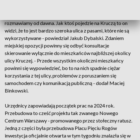
zamieszczonego w social mediach.
- To jest teren, o którego kształcie i o którego zasadach
rozmawiamy od dawna. Jak ktoś pojedzie na Kruczą to on
widzi, że to jest bardzo szeroka ulica z pasami, które nie są
wykorzystywane - powiedział Jakub Dybalski. Zdaniem
miejskiej opozycji powinny się odbyć konsultacje
skierowanie wyłącznie do mieszkańców najbliższej okolicy
ulicy Kruczej. - Przede wszystkim okoliczni mieszkańcy
powinni się wypowiedzieć, bo to na nich spadnie ciężar
korzystania z tej ulicy, problemów z poruszaniem się
samochodem czy komunikacją publiczną - dodał Maciej
Binkowski.
Urzędnicy zapowiadają początek prac na 2024 rok.
Przebudowa to cześć projektu tak zwanego Nowego
Centrum Warszawy - promowanego przez stołeczny ratusz.
Jedną z części była przebudowa Placu Pięciu Rogów
inwestycja oficjalnie otwarta w tym tygodniu znalazła się w