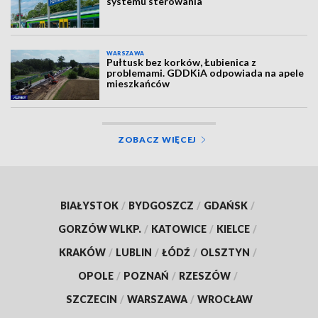
systemu sterowania
WARSZAWA
Pułtusk bez korków, Łubienica z
problemami. GDDKiA odpowiada na apele
mieszkańców
ZOBACZ WIĘCEJ
BIAŁYSTOK
/
BYDGOSZCZ
/
GDAŃSK
/
GORZÓW WLKP.
/
KATOWICE
/
KIELCE
/
KRAKÓW
/
LUBLIN
/
ŁÓDŹ
/
OLSZTYN
/
OPOLE
/
POZNAŃ
/
RZESZÓW
/
SZCZECIN
/
WARSZAWA
/
WROCŁAW