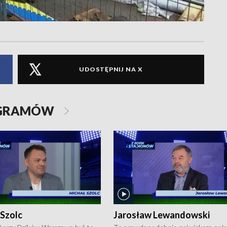
UDOSTĘPNIJ NA X
OGRAMÓW
 Szolc
Jarosław Lewandowski