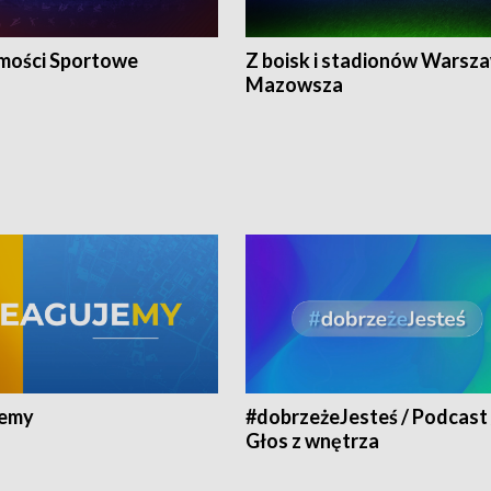
ości Sportowe
Z boisk i stadionów Warsza
Mazowsza
jemy
#dobrzeżeJesteś / Podcast 
Głos z wnętrza