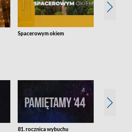
Spacerowym okiem
Filmowe spo
81. rocznica wybuchu
Retro Wawa