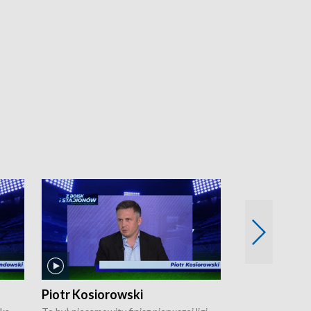
Piotr Kosiorowski
Tomasz Mat