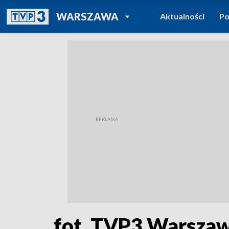
POWRÓT DO
WARSZAWA
Aktualności
Po
TVP REGIONY
fot. TVP3 Warsza