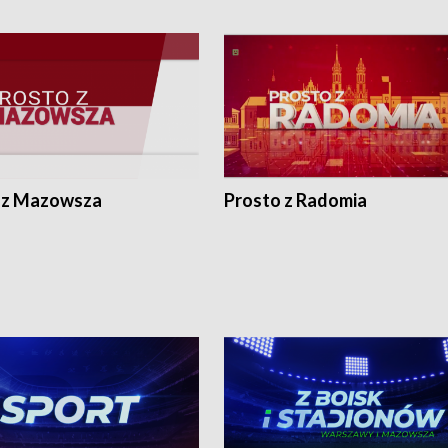
 z Mazowsza
Prosto z Radomia