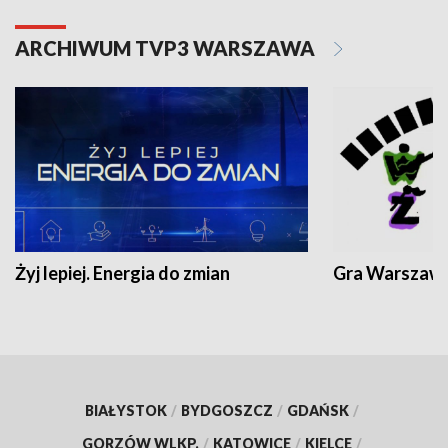
ARCHIWUM TVP3 WARSZAWA
Żyj lepiej. Energia do zmian
Gra Warszaw
BIAŁYSTOK
/
BYDGOSZCZ
/
GDAŃSK
/
GORZÓW WLKP.
/
KATOWICE
/
KIELCE
/