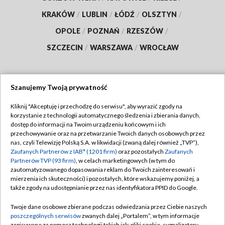
KRAKÓW
/
LUBLIN
/
ŁÓDŹ
/
OLSZTYN
/
OPOLE
/
POZNAŃ
/
RZESZÓW
/
SZCZECIN
/
WARSZAWA
/
WROCŁAW
Szanujemy Twoją prywatność
Dołącz do nas:
Kliknij "Akceptuję i przechodzę do serwisu", aby wyrazić zgody na
korzystanie z technologii automatycznego śledzenia i zbierania danych,
TVP
dostęp do informacji na Twoim urządzeniu końcowym i ich
Abonament TVP
przechowywanie oraz na przetwarzanie Twoich danych osobowych przez
Regulamin TVP
nas, czyli Telewizję Polską S.A. w likwidacji (zwaną dalej również „TVP”),
Emisja w TVP
Zaufanych Partnerów z IAB* (1201 firm)
oraz pozostałych
Zaufanych
Polityka prywatności
Partnerów TVP (93 firm)
, w celach marketingowych (w tym do
Centrum informacji TVP
Moje zgody
zautomatyzowanego dopasowania reklam do Twoich zainteresowań i
mierzenia ich skuteczności) i pozostałych, które wskazujemy poniżej, a
Naziemna Telewizja Cyfrowa
Pomoc
także zgody na udostępnianie przez nas identyfikatora PPID do Google.
Sklep TVP
Biuro reklamy
Twoje dane osobowe zbierane podczas odwiedzania przez Ciebie naszych
Rada Programowa
poszczególnych serwisów
zwanych dalej „Portalem”, w tym informacje
Kontakt
zapisywane za pomocą technologii takich jak: pliki cookie, sygnalizatory