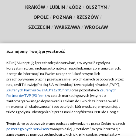
KRAKÓW
/
LUBLIN
/
ŁÓDŹ
/
OLSZTYN
/
OPOLE
/
POZNAŃ
/
RZESZÓW
/
SZCZECIN
/
WARSZAWA
/
WROCŁAW
Szanujemy Twoją prywatność
Dołącz do nas:
Kliknij "Akceptuję i przechodzę do serwisu", aby wyrazić zgody na
korzystanie z technologii automatycznego śledzenia i zbierania danych,
TVP
dostęp do informacji na Twoim urządzeniu końcowym i ich
Abonament TVP
przechowywanie oraz na przetwarzanie Twoich danych osobowych przez
Regulamin TVP
nas, czyli Telewizję Polską S.A. w likwidacji (zwaną dalej również „TVP”),
Emisja w TVP
Polityka prywatności
Zaufanych Partnerów z IAB* (1201 firm)
oraz pozostałych
Zaufanych
Partnerów TVP (93 firm)
, w celach marketingowych (w tym do
Centrum informacji TVP
Moje zgody
zautomatyzowanego dopasowania reklam do Twoich zainteresowań i
mierzenia ich skuteczności) i pozostałych, które wskazujemy poniżej, a
Naziemna Telewizja Cyfrowa
Pomoc
także zgody na udostępnianie przez nas identyfikatora PPID do Google.
Sklep TVP
Biuro reklamy
Twoje dane osobowe zbierane podczas odwiedzania przez Ciebie naszych
Rada Programowa
Kontakt
poszczególnych serwisów
zwanych dalej „Portalem”, w tym informacje
zapisywane za pomocą technologii takich jak: pliki cookie, sygnalizatory