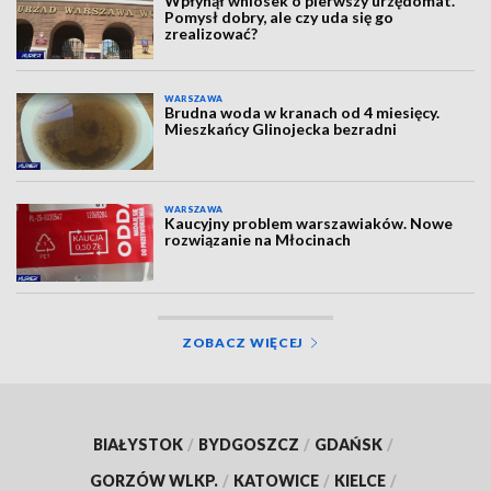
Wpłynął wniosek o pierwszy urzędomat.
Pomysł dobry, ale czy uda się go
zrealizować?
WARSZAWA
Brudna woda w kranach od 4 miesięcy.
Mieszkańcy Glinojecka bezradni
WARSZAWA
Kaucyjny problem warszawiaków. Nowe
rozwiązanie na Młocinach
ZOBACZ WIĘCEJ
BIAŁYSTOK
/
BYDGOSZCZ
/
GDAŃSK
/
GORZÓW WLKP.
/
KATOWICE
/
KIELCE
/