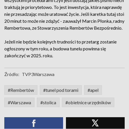
wszystkimi procedurami czyli jeśli dostają jakieś pismo niech
traktują je priorytetowo. To jest inwestycja, która naprawdę
nie przesadzając może uratować życie. Jeśli karetka tutaj stoi
20 minut to może nie zdążyć - zauważył Marcin Płonka, radny
Rembertowa, ze Stowarzyszenia Rembertów Bezpośrednio.
Jeżeli nie będzie kolejnych trudności to przetarg zostanie
ogłoszony w tym roku, a budowa tunelu powinna się
zakończyć w 2025. roku.
Źródło:
TVP3Warszawa
#Rembertów
#tunel pod torami
#apel
#Warszawa
#stolica
#obietnice urzędników