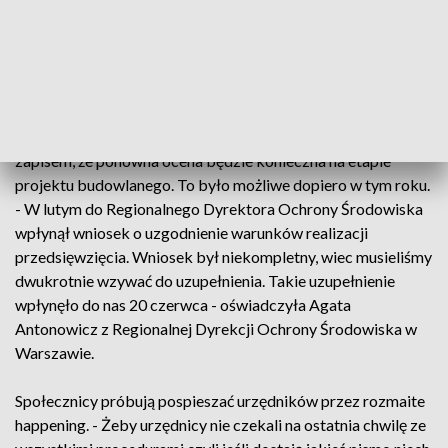
będzie konieczne żeby ogłosić przetarg na wyłonienie
wykonawcy - dodał Karol Jakubowski z PKP Polskie Linie
Kolejowe.
To jednak nie jest takie proste. Regionalny Dyrektor Ochrony
Środowiska decyzję środowiskową wydał 10 lat temu, ale z
zapisem, że ponowna ocena będzie konieczna na etapie
projektu budowlanego. To było możliwe dopiero w tym roku.
- W lutym do Regionalnego Dyrektora Ochrony Środowiska
wpłynął wniosek o uzgodnienie warunków realizacji
przedsięwzięcia. Wniosek był niekompletny, wiec musieliśmy
dwukrotnie wzywać do uzupełnienia. Takie uzupełnienie
wpłynęło do nas 20 czerwca - oświadczyła Agata
Antonowicz z Regionalnej Dyrekcji Ochrony Środowiska w
Warszawie.
Społecznicy próbują pospieszać urzędników przez rozmaite
happening. - Żeby urzędnicy nie czekali na ostatnia chwilę ze