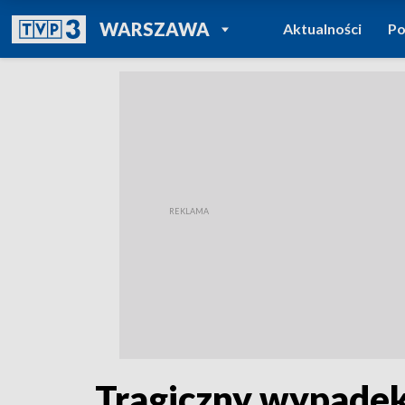
POWRÓT DO
WARSZAWA
Aktualności
Po
TVP REGIONY
Tragiczny wypadek