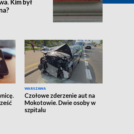
wa. Kim był
na?
WARSZAWA
wnicę.
Czołowe zderzenie aut na
sześć
Mokotowie. Dwie osoby w
szpitalu