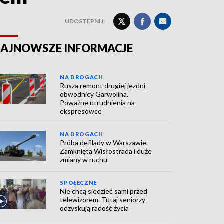
UDOSTĘPNIJ:
AJNOWSZE INFORMACJE
NA DROGACH
Rusza remont drugiej jezdni
obwodnicy Garwolina.
Poważne utrudnienia na
ekspresówce
NA DROGACH
Próba defilady w Warszawie.
Zamknięta Wisłostrada i duże
zmiany w ruchu
SPOŁECZNE
Nie chcą siedzieć sami przed
telewizorem. Tutaj seniorzy
odzyskują radość życia