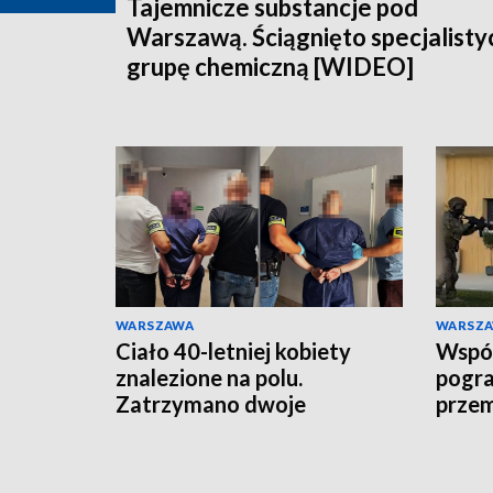
Tajemnicze substancje pod
Warszawą. Ściągnięto specjalisty
grupę chemiczną [WIDEO]
WARSZAWA
WARSZ
Ciało 40-letniej kobiety
Wspóln
znalezione na polu.
pogra
Zatrzymano dwoje
prze
podejrzanych
rozbi