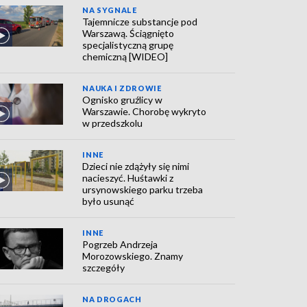
NA SYGNALE
Tajemnicze substancje pod
Warszawą. Ściągnięto
specjalistyczną grupę
chemiczną [WIDEO]
NAUKA I ZDROWIE
Ognisko gruźlicy w
Warszawie. Chorobę wykryto
w przedszkolu
INNE
Dzieci nie zdążyły się nimi
nacieszyć. Huśtawki z
ursynowskiego parku trzeba
było usunąć
INNE
Pogrzeb Andrzeja
Morozowskiego. Znamy
szczegóły
NA DROGACH