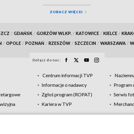
ZOBACZ WIĘCEJ
SZCZ
/
GDAŃSK
/
GORZÓW WLKP.
/
KATOWICE
/
KIELCE
/
KRA
N
/
OPOLE
/
POZNAŃ
/
RZESZÓW
/
SZCZECIN
/
WARSZAWA
/
W
Dołącz do nas:
Centrum informacji TVP
Naziemna
Informacje o nadawcy
Program d
zetargowe
Zgłoś program (ROPAT)
Serwis fo
wizyjna
Kariera w TVP
Merchandi