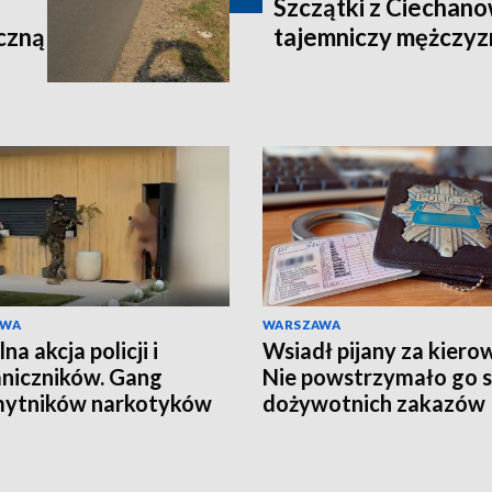
Szczątki z Ciechano
czną
tajemniczy mężczyz
AWA
WARSZAWA
a akcja policji i
Wsiadł pijany za kiero
niczników. Gang
Nie powstrzymało go 
mytników narkotyków
dożywotnich zakazów
ty