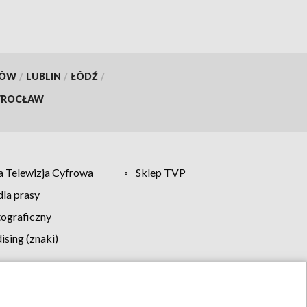
KÓW
/
LUBLIN
/
ŁÓDŹ
/
ROCŁAW
 Telewizja Cyfrowa
Sklep TVP
la prasy
tograficzny
sing (znaki)