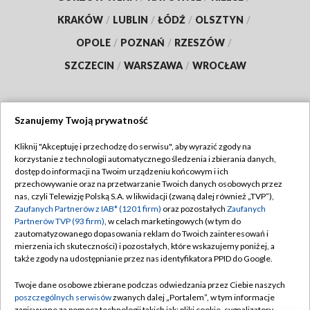
KRAKÓW
/
LUBLIN
/
ŁÓDŹ
/
OLSZTYN
/
OPOLE
/
POZNAŃ
/
RZESZÓW
/
SZCZECIN
/
WARSZAWA
/
WROCŁAW
Szanujemy Twoją prywatność
Dołącz do nas:
Kliknij "Akceptuję i przechodzę do serwisu", aby wyrazić zgody na
korzystanie z technologii automatycznego śledzenia i zbierania danych,
TVP
dostęp do informacji na Twoim urządzeniu końcowym i ich
Abonament TVP
przechowywanie oraz na przetwarzanie Twoich danych osobowych przez
Regulamin TVP
nas, czyli Telewizję Polską S.A. w likwidacji (zwaną dalej również „TVP”),
Emisja w TVP
Zaufanych Partnerów z IAB* (1201 firm)
oraz pozostałych
Zaufanych
Polityka prywatności
Partnerów TVP (93 firm)
, w celach marketingowych (w tym do
Centrum informacji TVP
Moje zgody
zautomatyzowanego dopasowania reklam do Twoich zainteresowań i
mierzenia ich skuteczności) i pozostałych, które wskazujemy poniżej, a
Naziemna Telewizja Cyfrowa
Pomoc
także zgody na udostępnianie przez nas identyfikatora PPID do Google.
Sklep TVP
Biuro reklamy
Twoje dane osobowe zbierane podczas odwiedzania przez Ciebie naszych
Rada Programowa
poszczególnych serwisów
zwanych dalej „Portalem”, w tym informacje
Kontakt
zapisywane za pomocą technologii takich jak: pliki cookie, sygnalizatory