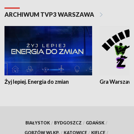
ARCHIWUM TVP3 WARSZAWA
Żyj lepiej. Energia do zmian
Gra Warszaw
BIAŁYSTOK
/
BYDGOSZCZ
/
GDAŃSK
/
GORZÓW WLKP.
/
KATOWICE
/
KIELCE
/