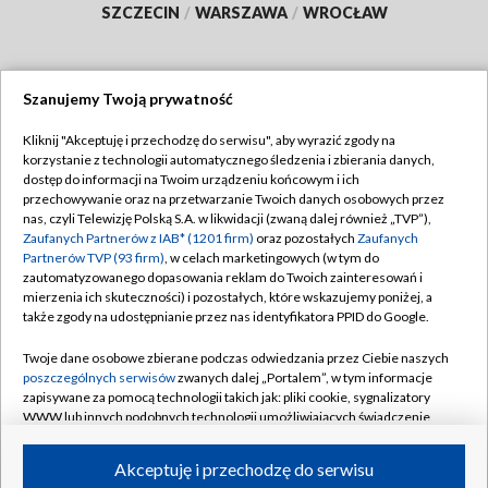
SZCZECIN
/
WARSZAWA
/
WROCŁAW
Szanujemy Twoją prywatność
Dołącz do nas:
Kliknij "Akceptuję i przechodzę do serwisu", aby wyrazić zgody na
korzystanie z technologii automatycznego śledzenia i zbierania danych,
TVP
dostęp do informacji na Twoim urządzeniu końcowym i ich
Abonament TVP
przechowywanie oraz na przetwarzanie Twoich danych osobowych przez
Regulamin TVP
nas, czyli Telewizję Polską S.A. w likwidacji (zwaną dalej również „TVP”),
Emisja w TVP
Zaufanych Partnerów z IAB* (1201 firm)
oraz pozostałych
Zaufanych
Polityka prywatności
Partnerów TVP (93 firm)
, w celach marketingowych (w tym do
Centrum informacji TVP
Moje zgody
zautomatyzowanego dopasowania reklam do Twoich zainteresowań i
mierzenia ich skuteczności) i pozostałych, które wskazujemy poniżej, a
Naziemna Telewizja Cyfrowa
Pomoc
także zgody na udostępnianie przez nas identyfikatora PPID do Google.
Sklep TVP
Biuro reklamy
Twoje dane osobowe zbierane podczas odwiedzania przez Ciebie naszych
Rada Programowa
poszczególnych serwisów
zwanych dalej „Portalem”, w tym informacje
Kontakt
zapisywane za pomocą technologii takich jak: pliki cookie, sygnalizatory
System NOS
WWW lub innych podobnych technologii umożliwiających świadczenie
dopasowanych i bezpiecznych usług, personalizację treści oraz reklam,
Informacje o nadawcy
Kanały
udostępnianie funkcji mediów społecznościowych oraz analizowanie
Akceptuję i przechodzę do serwisu
ruchu w Internecie.
Program dla prasy