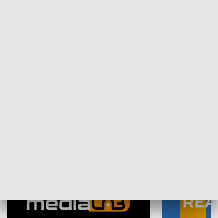
Plebiscyt Najlepsi Sportowcy
Wiadomości 
Warszawy 2025
SPOŁECZEŃSTWO