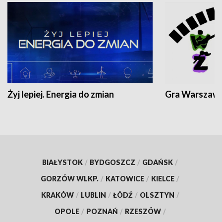
Żyj lepiej. Energia do zmian
Gra Warszaw
BIAŁYSTOK
/
BYDGOSZCZ
/
GDAŃSK
/
GORZÓW WLKP.
/
KATOWICE
/
KIELCE
/
KRAKÓW
/
LUBLIN
/
ŁÓDŹ
/
OLSZTYN
/
OPOLE
/
POZNAŃ
/
RZESZÓW
/