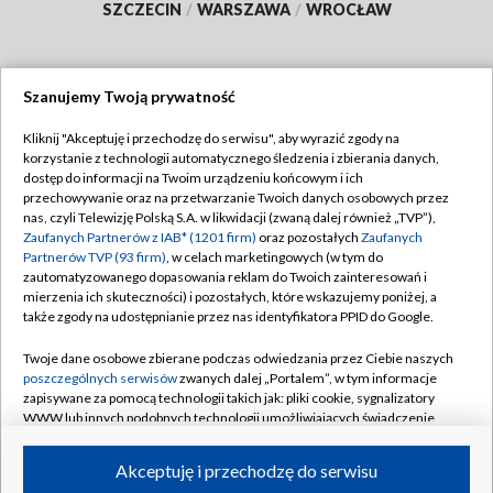
SZCZECIN
/
WARSZAWA
/
WROCŁAW
Szanujemy Twoją prywatność
Dołącz do nas:
Kliknij "Akceptuję i przechodzę do serwisu", aby wyrazić zgody na
korzystanie z technologii automatycznego śledzenia i zbierania danych,
TVP
dostęp do informacji na Twoim urządzeniu końcowym i ich
Abonament TVP
przechowywanie oraz na przetwarzanie Twoich danych osobowych przez
Regulamin TVP
nas, czyli Telewizję Polską S.A. w likwidacji (zwaną dalej również „TVP”),
Emisja w TVP
Polityka prywatności
Zaufanych Partnerów z IAB* (1201 firm)
oraz pozostałych
Zaufanych
Partnerów TVP (93 firm)
, w celach marketingowych (w tym do
Centrum informacji TVP
Moje zgody
zautomatyzowanego dopasowania reklam do Twoich zainteresowań i
mierzenia ich skuteczności) i pozostałych, które wskazujemy poniżej, a
Naziemna Telewizja Cyfrowa
Pomoc
także zgody na udostępnianie przez nas identyfikatora PPID do Google.
Sklep TVP
Biuro reklamy
Twoje dane osobowe zbierane podczas odwiedzania przez Ciebie naszych
Rada Programowa
Kontakt
poszczególnych serwisów
zwanych dalej „Portalem”, w tym informacje
zapisywane za pomocą technologii takich jak: pliki cookie, sygnalizatory
System NOS
WWW lub innych podobnych technologii umożliwiających świadczenie
dopasowanych i bezpiecznych usług, personalizację treści oraz reklam,
Informacje o nadawcy
Kanały
udostępnianie funkcji mediów społecznościowych oraz analizowanie
Akceptuję i przechodzę do serwisu
ruchu w Internecie.
Program dla prasy