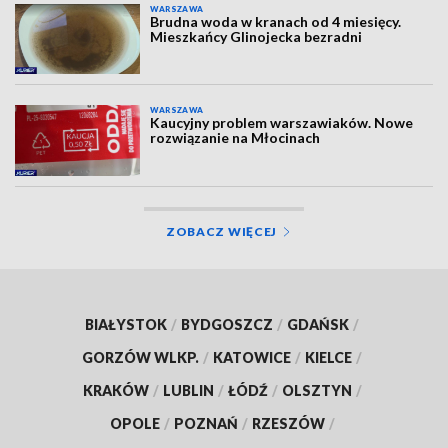
WARSZAWA
Brudna woda w kranach od 4 miesięcy.
Mieszkańcy Glinojecka bezradni
WARSZAWA
Kaucyjny problem warszawiaków. Nowe
rozwiązanie na Młocinach
ZOBACZ WIĘCEJ
BIAŁYSTOK
/
BYDGOSZCZ
/
GDAŃSK
/
GORZÓW WLKP.
/
KATOWICE
/
KIELCE
/
KRAKÓW
/
LUBLIN
/
ŁÓDŹ
/
OLSZTYN
/
OPOLE
/
POZNAŃ
/
RZESZÓW
/