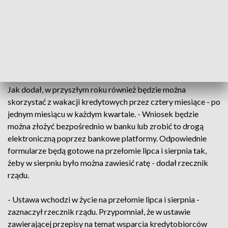
osoba spłacająca kredyt hipoteczny w złotych będzie mogła
skorzystać z wakacji kredytowych. - W tym roku można
będzie zawiesić spłatę kredytu na cztery miesiące. Do końca
roku jest pięć miesięcy, a więc cztery z tych pięciu miesięcy
będą objęte wakacjami kredytowymi - powiedział Piotr
Müller.
Jak dodał, w przyszłym roku również będzie można
skorzystać z wakacji kredytowych przez cztery miesiące - po
jednym miesiącu w każdym kwartale. - Wniosek będzie
można złożyć bezpośrednio w banku lub zrobić to drogą
elektroniczną poprzez bankowe platformy. Odpowiednie
formularze będą gotowe na przełomie lipca i sierpnia tak,
żeby w sierpniu było można zawiesić ratę - dodał rzecznik
rządu.
- Ustawa wchodzi w życie na przełomie lipca i sierpnia -
zaznaczył rzecznik rządu. Przypomniał, że w ustawie
zawierającej przepisy na temat wsparcia kredytobiorców