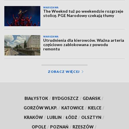
WARSZAWA
The Weeknd tuż po weekendzie rozgrzeje
stolicę. PGE Narodowy czekają tłumy
WARSZAWA
Utrudnienia dla kierowców. Ważna arteria
częściowo zablokowana z powodu
remontu
ZOBACZ WIĘCEJ
BIAŁYSTOK
/
BYDGOSZCZ
/
GDAŃSK
/
GORZÓW WLKP.
/
KATOWICE
/
KIELCE
/
KRAKÓW
/
LUBLIN
/
ŁÓDŹ
/
OLSZTYN
/
OPOLE
/
POZNAŃ
/
RZESZÓW
/