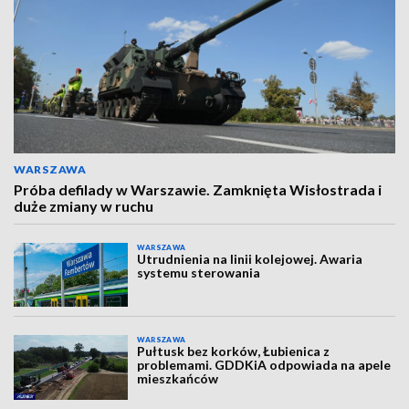
WARSZAWA
Próba defilady w Warszawie. Zamknięta Wisłostrada i
duże zmiany w ruchu
WARSZAWA
Utrudnienia na linii kolejowej. Awaria
systemu sterowania
WARSZAWA
Pułtusk bez korków, Łubienica z
problemami. GDDKiA odpowiada na apele
mieszkańców