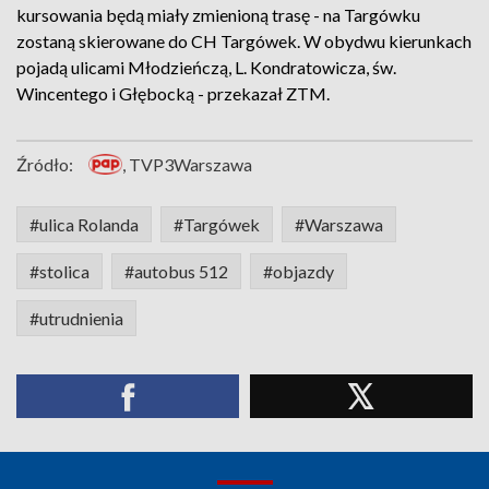
kursowania będą miały zmienioną trasę - na Targówku
zostaną skierowane do CH Targówek. W obydwu kierunkach
pojadą ulicami Młodzieńczą, L. Kondratowicza, św.
Wincentego i Głębocką - przekazał ZTM.
Źródło:
, TVP3Warszawa
#ulica Rolanda
#Targówek
#Warszawa
#stolica
#autobus 512
#objazdy
#utrudnienia