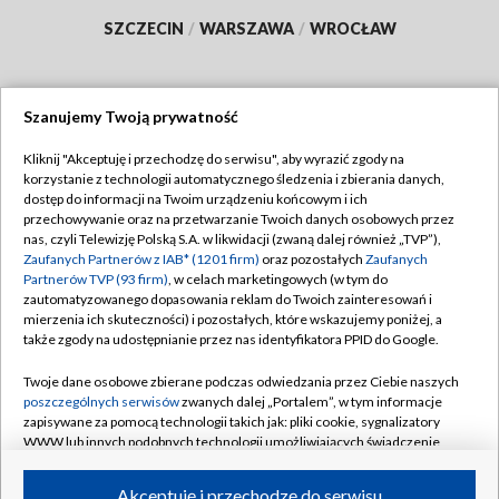
SZCZECIN
/
WARSZAWA
/
WROCŁAW
Szanujemy Twoją prywatność
Dołącz do nas:
Kliknij "Akceptuję i przechodzę do serwisu", aby wyrazić zgody na
korzystanie z technologii automatycznego śledzenia i zbierania danych,
TVP
dostęp do informacji na Twoim urządzeniu końcowym i ich
Abonament TVP
przechowywanie oraz na przetwarzanie Twoich danych osobowych przez
Regulamin TVP
nas, czyli Telewizję Polską S.A. w likwidacji (zwaną dalej również „TVP”),
Emisja w TVP
Polityka prywatności
Zaufanych Partnerów z IAB* (1201 firm)
oraz pozostałych
Zaufanych
Partnerów TVP (93 firm)
, w celach marketingowych (w tym do
Centrum informacji TVP
Moje zgody
zautomatyzowanego dopasowania reklam do Twoich zainteresowań i
mierzenia ich skuteczności) i pozostałych, które wskazujemy poniżej, a
Naziemna Telewizja Cyfrowa
Pomoc
także zgody na udostępnianie przez nas identyfikatora PPID do Google.
Sklep TVP
Biuro reklamy
Twoje dane osobowe zbierane podczas odwiedzania przez Ciebie naszych
Rada Programowa
Kontakt
poszczególnych serwisów
zwanych dalej „Portalem”, w tym informacje
zapisywane za pomocą technologii takich jak: pliki cookie, sygnalizatory
System NOS
WWW lub innych podobnych technologii umożliwiających świadczenie
dopasowanych i bezpiecznych usług, personalizację treści oraz reklam,
Informacje o nadawcy
Kanały
udostępnianie funkcji mediów społecznościowych oraz analizowanie
Akceptuję i przechodzę do serwisu