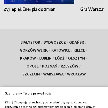
Żyj lepiej. Energia do zmian
Gra Warszaw
BIAŁYSTOK
/
BYDGOSZCZ
/
GDAŃSK
/
GORZÓW WLKP.
/
KATOWICE
/
KIELCE
/
KRAKÓW
/
LUBLIN
/
ŁÓDŹ
/
OLSZTYN
/
OPOLE
/
POZNAŃ
/
RZESZÓW
/
SZCZECIN
/
WARSZAWA
/
WROCŁAW
Szanujemy Twoją prywatność
Dołącz do nas:
Kliknij "Akceptuję i przechodzę do serwisu", aby wyrazić zgody na
korzystanie z technologii automatycznego śledzenia i zbierania danych,
TVP