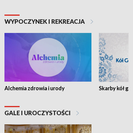
WYPOCZYNEK I REKREACJA
Alchemia zdrowia i urody
Skarby kół go
GALE I UROCZYSTOŚCI