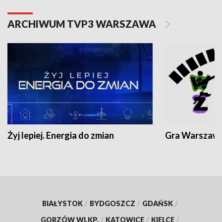
ARCHIWUM TVP3 WARSZAWA
Żyj lepiej. Energia do zmian
Gra Warszaw
BIAŁYSTOK
/
BYDGOSZCZ
/
GDAŃSK
/
GORZÓW WLKP.
/
KATOWICE
/
KIELCE
/