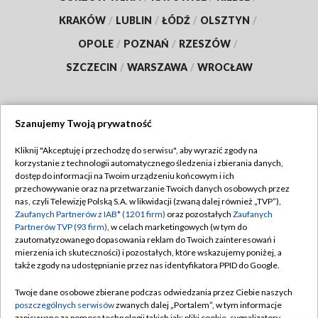
KRAKÓW
/
LUBLIN
/
ŁÓDŹ
/
OLSZTYN
/
OPOLE
/
POZNAŃ
/
RZESZÓW
/
SZCZECIN
/
WARSZAWA
/
WROCŁAW
Szanujemy Twoją prywatność
Dołącz do nas:
Kliknij "Akceptuję i przechodzę do serwisu", aby wyrazić zgody na
korzystanie z technologii automatycznego śledzenia i zbierania danych,
TVP
dostęp do informacji na Twoim urządzeniu końcowym i ich
Abonament TVP
przechowywanie oraz na przetwarzanie Twoich danych osobowych przez
Regulamin TVP
nas, czyli Telewizję Polską S.A. w likwidacji (zwaną dalej również „TVP”),
Emisja w TVP
Zaufanych Partnerów z IAB* (1201 firm)
oraz pozostałych
Zaufanych
Polityka prywatności
Partnerów TVP (93 firm)
, w celach marketingowych (w tym do
Centrum informacji TVP
Moje zgody
zautomatyzowanego dopasowania reklam do Twoich zainteresowań i
mierzenia ich skuteczności) i pozostałych, które wskazujemy poniżej, a
Naziemna Telewizja Cyfrowa
Pomoc
także zgody na udostępnianie przez nas identyfikatora PPID do Google.
Sklep TVP
Biuro reklamy
Twoje dane osobowe zbierane podczas odwiedzania przez Ciebie naszych
Rada Programowa
poszczególnych serwisów
zwanych dalej „Portalem”, w tym informacje
Kontakt
zapisywane za pomocą technologii takich jak: pliki cookie, sygnalizatory