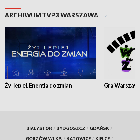
ARCHIWUM TVP3 WARSZAWA
Żyj lepiej. Energia do zmian
Gra Warszaw
BIAŁYSTOK
/
BYDGOSZCZ
/
GDAŃSK
/
GORZÓW WLKP.
/
KATOWICE
/
KIELCE
/