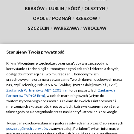
KRAKÓW
/
LUBLIN
/
ŁÓDŹ
/
OLSZTYN
/
OPOLE
/
POZNAŃ
/
RZESZÓW
/
SZCZECIN
/
WARSZAWA
/
WROCŁAW
Szanujemy Twoją prywatność
Dołącz do nas:
Kliknij "Akceptuję i przechodzę do serwisu", aby wyrazić zgody na
korzystanie z technologii automatycznego śledzenia i zbierania danych,
TVP
dostęp do informacji na Twoim urządzeniu końcowym i ich
Abonament TVP
przechowywanie oraz na przetwarzanie Twoich danych osobowych przez
Regulamin TVP
nas, czyli Telewizję Polską S.A. w likwidacji (zwaną dalej również „TVP”),
Emisja w TVP
Zaufanych Partnerów z IAB* (1201 firm)
oraz pozostałych
Zaufanych
Polityka prywatności
Partnerów TVP (93 firm)
, w celach marketingowych (w tym do
Centrum informacji TVP
Moje zgody
zautomatyzowanego dopasowania reklam do Twoich zainteresowań i
mierzenia ich skuteczności) i pozostałych, które wskazujemy poniżej, a
Naziemna Telewizja Cyfrowa
Pomoc
także zgody na udostępnianie przez nas identyfikatora PPID do Google.
Sklep TVP
Biuro reklamy
Twoje dane osobowe zbierane podczas odwiedzania przez Ciebie naszych
Rada Programowa
poszczególnych serwisów
zwanych dalej „Portalem”, w tym informacje
Kontakt
zapisywane za pomocą technologii takich jak: pliki cookie, sygnalizatory