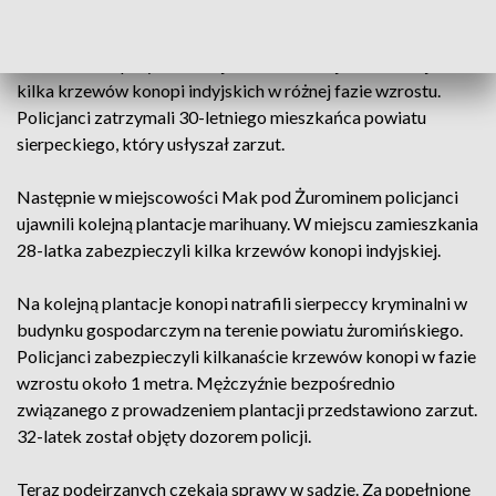
W zeszłym tygodniu na jednej z posesji na terenie gminy
Szczutowo w przydomowej szklarni funkcjonariusze ujawnili
kilka krzewów konopi indyjskich w różnej fazie wzrostu.
Policjanci zatrzymali 30-letniego mieszkańca powiatu
sierpeckiego, który usłyszał zarzut.
Następnie w miejscowości Mak pod Żurominem policjanci
ujawnili kolejną plantacje marihuany. W miejscu zamieszkania
28-latka zabezpieczyli kilka krzewów konopi indyjskiej.
Na kolejną plantacje konopi natrafili sierpeccy kryminalni w
budynku gospodarczym na terenie powiatu żuromińskiego.
Policjanci zabezpieczyli kilkanaście krzewów konopi w fazie
wzrostu około 1 metra. Mężczyźnie bezpośrednio
związanego z prowadzeniem plantacji przedstawiono zarzut.
32-latek został objęty dozorem policji.
Teraz podejrzanych czekają sprawy w sądzie. Za popełnione