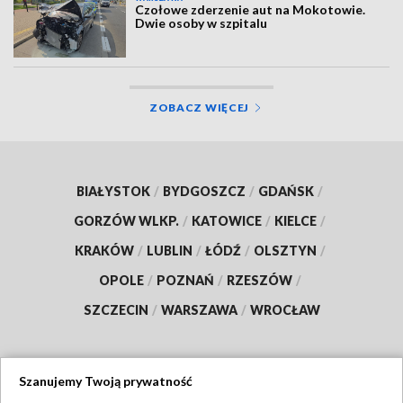
Czołowe zderzenie aut na Mokotowie.
Dwie osoby w szpitalu
ZOBACZ WIĘCEJ
BIAŁYSTOK
/
BYDGOSZCZ
/
GDAŃSK
/
GORZÓW WLKP.
/
KATOWICE
/
KIELCE
/
KRAKÓW
/
LUBLIN
/
ŁÓDŹ
/
OLSZTYN
/
OPOLE
/
POZNAŃ
/
RZESZÓW
/
SZCZECIN
/
WARSZAWA
/
WROCŁAW
Szanujemy Twoją prywatność
Dołącz do nas: