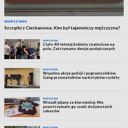
WARSZAWA
Szczątki z Ciechanowa. Kim był tajemniczy mężczyzna?
WARSZAWA
Ciało 40-letniej kobiety znalezione na
polu. Zatrzymano dwoje podejrzanych
WARSZAWA
Wspólna akcja policji i pograniczników.
Gang przemytników narkotyków rozbity
WARSZAWA
Wsiadł pijany za kierownicę. Nie
powstrzymało go sześć dożywotnich
zakazów
WARSZAWA