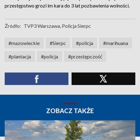
przestępstwo grozi im kara do 3 lat pozbawienia wolności.
Źródło:
TVP3 Warszawa, Policja Sierpc
#mazowieckie
#Sierpc
#policja
#marihuana
#plantacja
#policja
#przestępczość
ZOBACZ TAKŻE