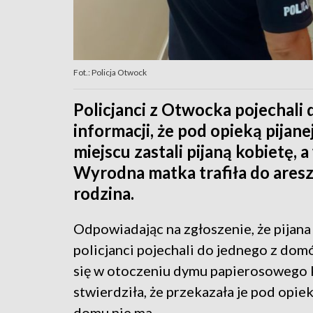
Fot.: Policja Otwock
Policjanci z Otwocka pojechal
informacji, że pod opieką pijane
miejscu zastali pijaną kobietę,
Wyrodna matka trafiła do aresz
rodzina.
Odpowiadając na zgłoszenie, że pijana
policjanci pojechali do jednego z do
się w otoczeniu dymu papierosowego k
stwierdziła, że przekazała je pod opie
domu nie ma.