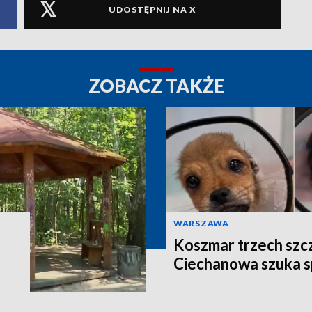
UDOSTĘPNIJ NA X
ZOBACZ TAKŻE
WARSZAWA
Koszmar trzech szcze
Ciechanowa szuka 