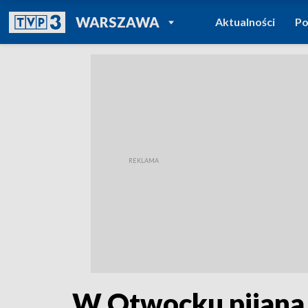
POWRÓT DO
WARSZAWA
Aktualności
Po
TVP REGIONY
W Otwocku pijana 