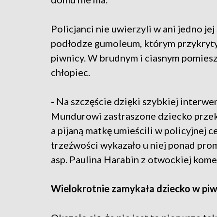
Policjanci nie uwierzyli w ani jedno je
podłodze gumoleum, którym przykryty b
piwnicy. W brudnym i ciasnym pomiesz
chłopiec.
- Na szczęście dzięki szybkiej interwen
Mundurowi zastraszone dziecko przek
a pijaną matkę umieścili w policyjnej 
trzeźwości wykazało u niej ponad prom
asp. Paulina Harabin z otwockiej kome
Wielokrotnie zamykała dziecko w piw