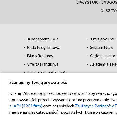
BIAŁYSTOK
/
BYDGO
OLSZTY
Abonament TVP
Emisja w TVP
Rada Programowa
System NOS
Biuro Reklamy
Ogłoszenie pr
Oferta Handlowa
Akademia Tele
Telegazeta ogłoszenia
Szanujemy Twoją prywatność
Regulamin TVP
Kliknij "Akceptuję i przechodzę do serwisu", aby wyrazić zg
końcowym i ich przechowywanie oraz na przetwarzanie Twoich
z IAB* (1201 firm)
oraz pozostałych
Zaufanych Partnerów T
mierzenia ich skuteczności) i pozostałych, które wskazujemy