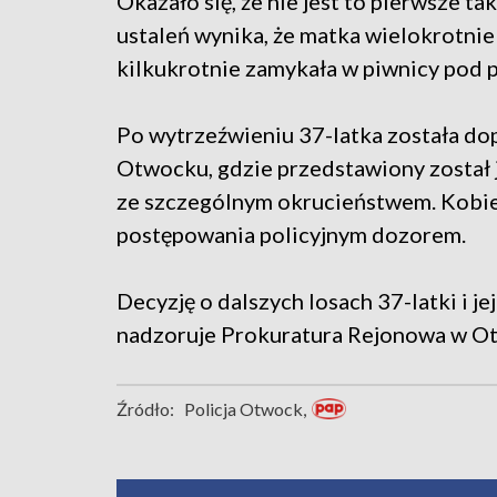
Okazało się, że nie jest to pierwsze t
ustaleń wynika, że matka wielokrotnie k
kilkukrotnie zamykała w piwnicy pod 
Po wytrzeźwieniu 37-latka została d
Otwocku, gdzie przedstawiony został j
ze szczególnym okrucieństwem. Kobiet
postępowania policyjnym dozorem.
Decyzję o dalszych losach 37-latki i j
nadzoruje Prokuratura Rejonowa w O
Źródło:
Policja Otwock,