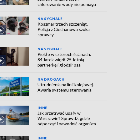
chlorowanie wody nie pomaga
NA SYGNALE
Koszmar trzech szczeniąt.
Policja z Ciechanowa szuka
sprawcy
NA SYGNALE
Piekło w czterech ścianach.
84-latek więził 25-letnią
partnerkę i głodził psa
NA DROGACH
Utrudnienia na linii kolejowej.
Awaria systemu sterowania
INNE
Jak przetrwać upały w
Warszawie? Sprawdź, gdzie
odpocząć i nawodnić organizm
INNE