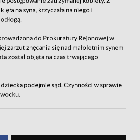
akie postępowanie zatrzymanej kobiety. Z
lęła na syna, krzyczała na niego i
podłogą.
oprowadzona do Prokuratury Rejonowej w
ej zarzut znęcania się nad małoletnim synem
a został objęta na czas trwającego
ej dziecka podejmie sąd. Czynności w sprawie
twocku.