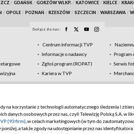
SZCZ
/
GDAŃSK
/
GORZÓW WLKP.
/
KATOWICE
/
KIELCE
/
KRA
N
/
OPOLE
/
POZNAŃ
/
RZESZÓW
/
SZCZECIN
/
WARSZAWA
/
W
Dołącz do nas:
Centrum informacji TVP
Naziemna
Informacje o nadawcy
Program d
zetargowe
Zgłoś program (ROPAT)
Serwis fo
wizyjna
Kariera w TVP
Merchandi
Polityka prywatności
Moje zgody
Pomoc
Biuro re
ody na korzystanie z technologii automatycznego śledzenia i zbie
 danych osobowych przez nas, czyli Telewizję Polską S.A. w likw
VP (93 firm)
, w celach marketingowych (w tym do zautomatyzow
 poniżej, a także zgody na udostępnianie przez nas identyfikator