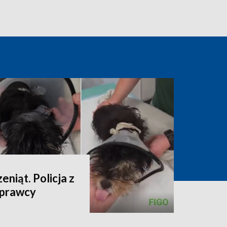
niąt. Policja z
sprawcy