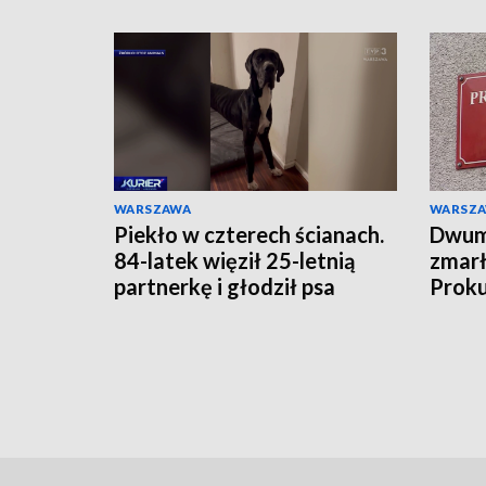
WARSZAWA
WARSZ
Piekło w czterech ścianach.
Dwumi
84-latek więził 25-letnią
zmarł
partnerkę i głodził psa
Proku
zarzu