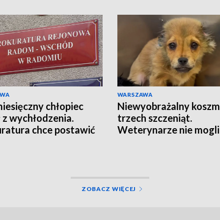
AWA
WARSZAWA
esięczny chłopiec
Niewyobrażalny koszm
 z wychłodzenia.
trzech szczeniąt.
ratura chce postawić
Weterynarze nie mogli
ty
uwierzyć w to, co zoba
[WIDEO]
ZOBACZ WIĘCEJ