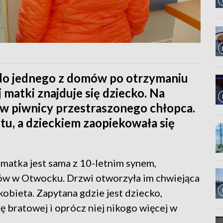
i do jednego z domów po otrzymaniu
j matki znajduje się dziecko. Na
 a w piwnicy przestraszonego chłopca.
tu, a dzieckiem zaopiekowała się
 matka jest sama z 10-letnim synem,
mów w Otwocku. Drzwi otworzyła im chwiejąca
obieta. Zapytana gdzie jest dziecko,
kę bratowej i oprócz niej nikogo więcej w