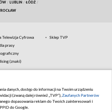
KÓW
/
LUBLIN
/
ŁÓDŹ
/
ROCŁAW
 Telewizja Cyfrowa
Sklep TVP
la prasy
tograficzny
sing (znaki)
klamy
Kontakt
rania danych, dostęp do informacji na Twoim urządzeniu
idacji (zwaną dalej również „TVP”),
Zaufanych Partnerów
anego dopasowania reklam do Twoich zainteresowań i
a PPID do Google.