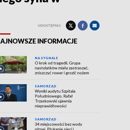
UDOSTĘPNIJ:
AJNOWSZE INFORMACJE
NA SYGNALE
O krok od tragedii. Grupa
nastolatków miała zastraszać,
zniszczyć rower i grozić nożem
SAMORZĄD
Wyniki audytu Szpitala
Południowego. Rafał
Trzaskowski ujawnia
nieprawidłowości
SAMORZĄD
34 miejscowości bez wody
pitnej. Płukanie sieci i