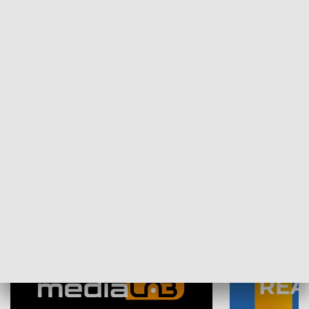
Plebiscyt Najlepsi Sportowcy
Wiadomości 
Warszawy 2025
SPOŁECZEŃSTWO