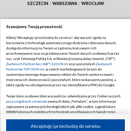
SZCZECIN
/
WARSZAWA
/
WROCŁAW
Szanujemy Twoją prywatność
Dołącz do nas:
Kliknij "Akceptuję i przechodzę do serwisu", aby wyrazić zgody na
korzystanie z technologii automatycznego śledzenia i zbierania danych,
TVP
dostęp do informacji na Twoim urządzeniu końcowym i ich
Abonament TVP
przechowywanie oraz na przetwarzanie Twoich danych osobowych przez
Regulamin TVP
nas, czyli Telewizję Polską S.A. w likwidacji (zwaną dalej również „TVP”),
Emisja w TVP
Zaufanych Partnerów z IAB* (1201 firm)
oraz pozostałych
Zaufanych
Polityka prywatności
Partnerów TVP (93 firm)
, w celach marketingowych (w tym do
Centrum informacji TVP
Moje zgody
zautomatyzowanego dopasowania reklam do Twoich zainteresowań i
mierzenia ich skuteczności) i pozostałych, które wskazujemy poniżej, a
Naziemna Telewizja Cyfrowa
Pomoc
także zgody na udostępnianie przez nas identyfikatora PPID do Google.
Sklep TVP
Biuro reklamy
Twoje dane osobowe zbierane podczas odwiedzania przez Ciebie naszych
Rada Programowa
poszczególnych serwisów
zwanych dalej „Portalem”, w tym informacje
Kontakt
zapisywane za pomocą technologii takich jak: pliki cookie, sygnalizatory
System NOS
WWW lub innych podobnych technologii umożliwiających świadczenie
dopasowanych i bezpiecznych usług, personalizację treści oraz reklam,
Informacje o nadawcy
Kanały
udostępnianie funkcji mediów społecznościowych oraz analizowanie
Akceptuję i przechodzę do serwisu
ruchu w Internecie.
Program dla prasy