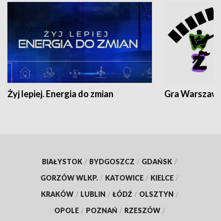
Żyj lepiej. Energia do zmian
Gra Warszaw
BIAŁYSTOK
/
BYDGOSZCZ
/
GDAŃSK
/
GORZÓW WLKP.
/
KATOWICE
/
KIELCE
/
KRAKÓW
/
LUBLIN
/
ŁÓDŹ
/
OLSZTYN
/
OPOLE
/
POZNAŃ
/
RZESZÓW
/