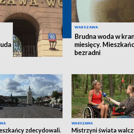
WARSZAWA
Brudna woda w kran
 uda
miesięcy. Mieszkańc
bezradni
AWA
WARSZAWA
eszkańcy zdecydowali.
Mistrzyni świata walcz