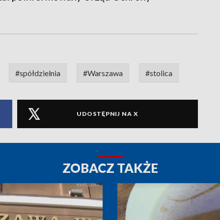
#spółdzielnia
#Warszawa
#stolica
UDOSTĘPNIJ NA X
ZOBACZ TAKŻE