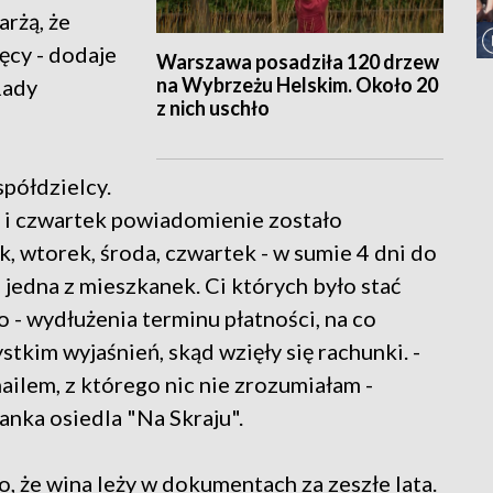
arżą, że
ęcy - dodaje
Warszawa posadziła 120 drzew
na Wybrzeżu Helskim. Około 20
Rady
z nich uschło
półdzielcy.
ek i czwartek powiadomienie zostało
, wtorek, środa, czwartek - w sumie 4 dni do
, jedna z mieszkanek. Ci których było stać
ko - wydłużenia terminu płatności, na co
stkim wyjaśnień, skąd wzięły się rachunki. -
ilem, z którego nic nie zrozumiałam -
nka osiedla "Na Skraju".
 że wina leży w dokumentach za zeszłe lata.