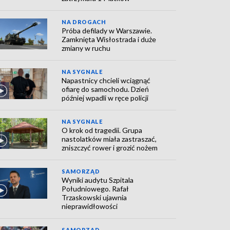
NA DROGACH
Próba defilady w Warszawie.
Zamknięta Wisłostrada i duże
zmiany w ruchu
NA SYGNALE
Napastnicy chcieli wciągnąć
ofiarę do samochodu. Dzień
później wpadli w ręce policji
NA SYGNALE
O krok od tragedii. Grupa
nastolatków miała zastraszać,
zniszczyć rower i grozić nożem
SAMORZĄD
Wyniki audytu Szpitala
Południowego. Rafał
Trzaskowski ujawnia
nieprawidłowości
SAMORZĄD