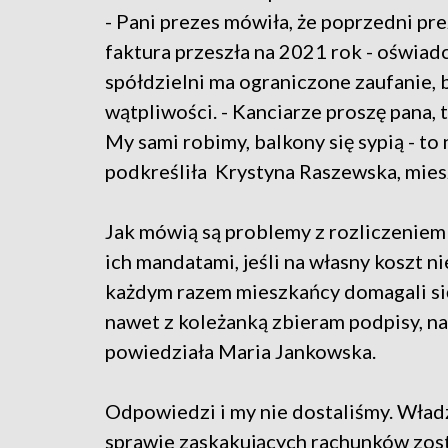
- Pani prezes mówiła, że poprzedni pre
faktura przeszła na 2021 rok - oświa
spółdzielni ma ograniczone zaufanie, b
wątpliwości. - Kanciarze proszę pana, tu
My sami robimy, balkony się sypią - to 
podkreśliła Krystyna Raszewska, mies
Jak mówią są problemy z rozliczenie
ich mandatami, jeśli na własny koszt 
każdym razem mieszkańcy domagali się 
nawet z koleżanką zbieram podpisy, n
powiedziała Maria Jankowska.
Odpowiedzi i my nie dostaliśmy. Władze
sprawie zaskakujących rachunków zo