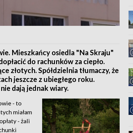
ie. Mieszkańcy osiedla "Na Skraju"
 dopłacić do rachunków za ciepło.
ce złotych. Spółdzielnia tłumaczy, że
h jeszcze z ubiegłego roku.
ie dają jednak wiary.
wie - to
otych miałam
płaty - żali
achunki