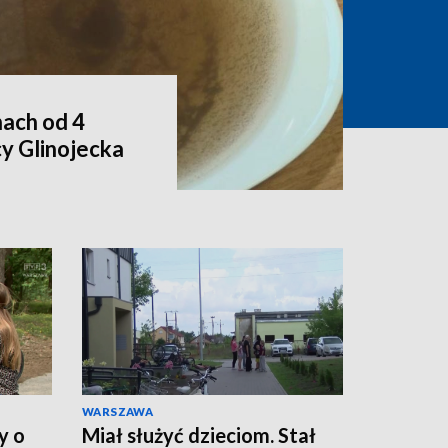
ach od 4
y Glinojecka
WARSZAWA
y o
Miał służyć dzieciom. Stał