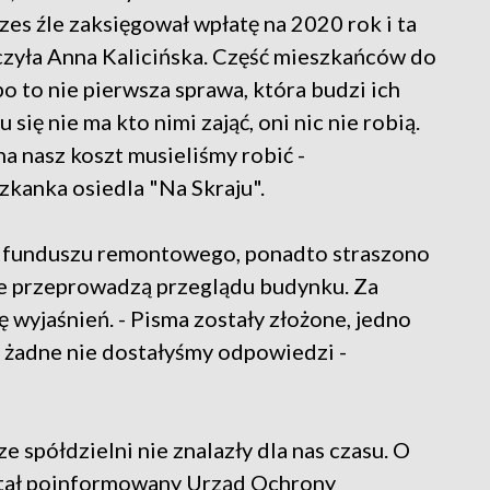
zes źle zaksięgował wpłatę na 2020 rok i ta
dczyła Anna Kalicińska. Część mieszkańców do
o to nie pierwsza sprawa, która budzi ich
 się nie ma kto nimi zająć, oni nic nie robią.
na nasz koszt musieliśmy robić -
zkanka osiedla "Na Skraju".
m funduszu remontowego, ponadto straszono
nie przeprowadzą przeglądu budynku. Za
wyjaśnień. - Pisma zostały złożone, jedno
a żadne nie dostałyśmy odpowiedzi -
 spółdzielni nie znalazły dla nas czasu. O
stał poinformowany Urząd Ochrony