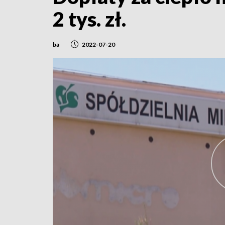
2 tys. zł.
ba
2022-07-20