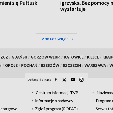
mieni się Pułtusk
igrzyska. Bez pomocy n
wystartuje
ZOBACZ WIĘCEJ
SZCZ
/
GDAŃSK
/
GORZÓW WLKP.
/
KATOWICE
/
KIELCE
/
KRA
N
/
OPOLE
/
POZNAŃ
/
RZESZÓW
/
SZCZECIN
/
WARSZAWA
/
W
Dołącz do nas:
Centrum informacji TVP
Naziemna
Informacje o nadawcy
Program d
zetargowe
Zgłoś program (ROPAT)
Serwis fo