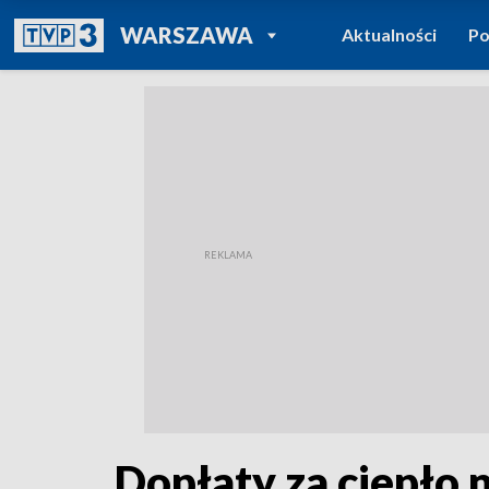
POWRÓT DO
WARSZAWA
Aktualności
Po
TVP REGIONY
Dopłaty za ciepło 