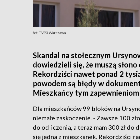
fot. TVP3 Warszawa
Skandal na stołecznym Ursynow
dowiedzieli się, że muszą słono
Rekordziści nawet ponad 2 tysią
powodem są błędy w dokumentac
Mieszkańcy tym zapewnieniom n
Dla mieszkańców 99 bloków na Ursyno
niemałe zaskoczenie. - Zawsze 100 zł
do odliczenia, a teraz mam 300 zł do do
się jedna z mieszkanek. Rekordziści r