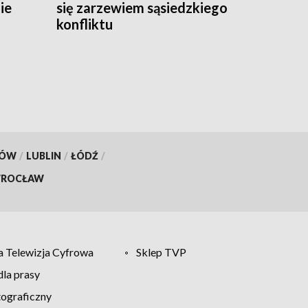
ie
się zarzewiem sąsiedzkiego
konfliktu
KÓW
/
LUBLIN
/
ŁÓDŹ
/
ROCŁAW
 Telewizja Cyfrowa
Sklep TVP
la prasy
tograficzny