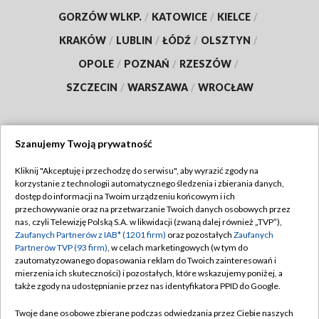
GORZÓW WLKP.
/
KATOWICE
/
KIELCE
/
KRAKÓW
/
LUBLIN
/
ŁÓDŹ
/
OLSZTYN
/
OPOLE
/
POZNAŃ
/
RZESZÓW
/
SZCZECIN
/
WARSZAWA
/
WROCŁAW
Szanujemy Twoją prywatność
Dołącz do nas:
Kliknij "Akceptuję i przechodzę do serwisu", aby wyrazić zgody na
korzystanie z technologii automatycznego śledzenia i zbierania danych,
TVP
dostęp do informacji na Twoim urządzeniu końcowym i ich
Abonament TVP
przechowywanie oraz na przetwarzanie Twoich danych osobowych przez
Regulamin TVP
nas, czyli Telewizję Polską S.A. w likwidacji (zwaną dalej również „TVP”),
Emisja w TVP
Polityka prywatności
Zaufanych Partnerów z IAB* (1201 firm)
oraz pozostałych
Zaufanych
Partnerów TVP (93 firm)
, w celach marketingowych (w tym do
Centrum informacji TVP
Moje zgody
zautomatyzowanego dopasowania reklam do Twoich zainteresowań i
mierzenia ich skuteczności) i pozostałych, które wskazujemy poniżej, a
Naziemna Telewizja Cyfrowa
Pomoc
także zgody na udostępnianie przez nas identyfikatora PPID do Google.
Sklep TVP
Biuro reklamy
Twoje dane osobowe zbierane podczas odwiedzania przez Ciebie naszych