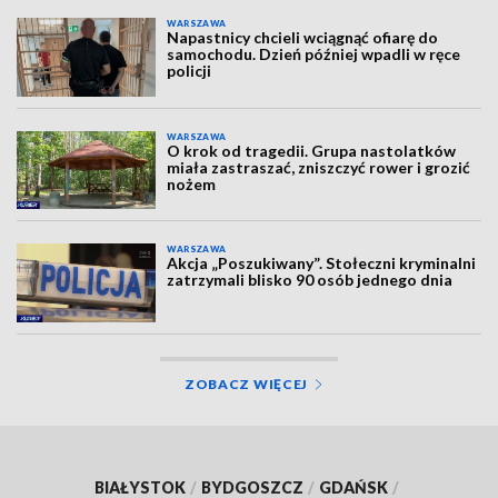
WARSZAWA
Napastnicy chcieli wciągnąć ofiarę do
samochodu. Dzień później wpadli w ręce
policji
WARSZAWA
O krok od tragedii. Grupa nastolatków
miała zastraszać, zniszczyć rower i grozić
nożem
WARSZAWA
Akcja „Poszukiwany”. Stołeczni kryminalni
zatrzymali blisko 90 osób jednego dnia
ZOBACZ WIĘCEJ
BIAŁYSTOK
/
BYDGOSZCZ
/
GDAŃSK
/