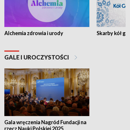
Alchemia zdrowia i urody
Skarby kół go
GALE I UROCZYSTOŚCI
Gala wręczenia Nagród Fundacji na
rzecz Nauki Polskiej 2025