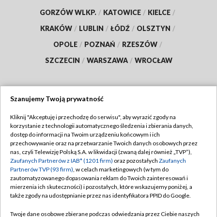
GORZÓW WLKP.
/
KATOWICE
/
KIELCE
/
KRAKÓW
/
LUBLIN
/
ŁÓDŹ
/
OLSZTYN
/
OPOLE
/
POZNAŃ
/
RZESZÓW
/
SZCZECIN
/
WARSZAWA
/
WROCŁAW
Szanujemy Twoją prywatność
Dołącz do nas:
Kliknij "Akceptuję i przechodzę do serwisu", aby wyrazić zgody na
korzystanie z technologii automatycznego śledzenia i zbierania danych,
TVP
dostęp do informacji na Twoim urządzeniu końcowym i ich
Abonament TVP
przechowywanie oraz na przetwarzanie Twoich danych osobowych przez
Regulamin TVP
nas, czyli Telewizję Polską S.A. w likwidacji (zwaną dalej również „TVP”),
Emisja w TVP
Zaufanych Partnerów z IAB* (1201 firm)
oraz pozostałych
Zaufanych
Polityka prywatności
Partnerów TVP (93 firm)
, w celach marketingowych (w tym do
Centrum informacji TVP
Moje zgody
zautomatyzowanego dopasowania reklam do Twoich zainteresowań i
mierzenia ich skuteczności) i pozostałych, które wskazujemy poniżej, a
Naziemna Telewizja Cyfrowa
Pomoc
także zgody na udostępnianie przez nas identyfikatora PPID do Google.
Sklep TVP
Biuro reklamy
Twoje dane osobowe zbierane podczas odwiedzania przez Ciebie naszych