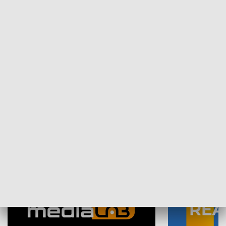
Plebiscyt Najlepsi Sportowcy
Wiadomości 
Warszawy 2025
SPOŁECZEŃSTWO