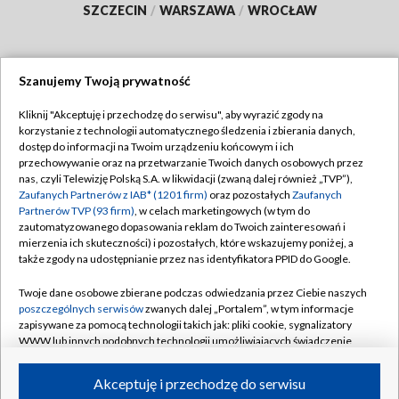
SZCZECIN
/
WARSZAWA
/
WROCŁAW
Szanujemy Twoją prywatność
Dołącz do nas:
Kliknij "Akceptuję i przechodzę do serwisu", aby wyrazić zgody na
korzystanie z technologii automatycznego śledzenia i zbierania danych,
TVP
dostęp do informacji na Twoim urządzeniu końcowym i ich
Abonament TVP
przechowywanie oraz na przetwarzanie Twoich danych osobowych przez
Regulamin TVP
nas, czyli Telewizję Polską S.A. w likwidacji (zwaną dalej również „TVP”),
Emisja w TVP
Zaufanych Partnerów z IAB* (1201 firm)
oraz pozostałych
Zaufanych
Polityka prywatności
Partnerów TVP (93 firm)
, w celach marketingowych (w tym do
Centrum informacji TVP
Moje zgody
zautomatyzowanego dopasowania reklam do Twoich zainteresowań i
mierzenia ich skuteczności) i pozostałych, które wskazujemy poniżej, a
Naziemna Telewizja Cyfrowa
Pomoc
także zgody na udostępnianie przez nas identyfikatora PPID do Google.
Sklep TVP
Biuro reklamy
Twoje dane osobowe zbierane podczas odwiedzania przez Ciebie naszych
Rada Programowa
poszczególnych serwisów
zwanych dalej „Portalem”, w tym informacje
Kontakt
zapisywane za pomocą technologii takich jak: pliki cookie, sygnalizatory
System NOS
WWW lub innych podobnych technologii umożliwiających świadczenie
dopasowanych i bezpiecznych usług, personalizację treści oraz reklam,
Informacje o nadawcy
Kanały
udostępnianie funkcji mediów społecznościowych oraz analizowanie
Akceptuję i przechodzę do serwisu
ruchu w Internecie.
Program dla prasy