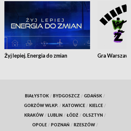
Żyj lepiej. Energia do zmian
Gra Warszaw
BIAŁYSTOK
/
BYDGOSZCZ
/
GDAŃSK
/
GORZÓW WLKP.
/
KATOWICE
/
KIELCE
/
KRAKÓW
/
LUBLIN
/
ŁÓDŹ
/
OLSZTYN
/
OPOLE
/
POZNAŃ
/
RZESZÓW
/