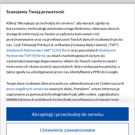
Szanujemy Twoją prywatność
Dołącz do nas:
Kliknij "Akceptuję i przechodzę do serwisu", aby wyrazić zgody na
korzystanie z technologii automatycznego śledzenia i zbierania danych,
TVP
dostęp do informacji na Twoim urządzeniu końcowym i ich
Abonament TVP
przechowywanie oraz na przetwarzanie Twoich danych osobowych przez
Regulamin TVP
nas, czyli Telewizję Polską S.A. w likwidacji (zwaną dalej również „TVP”),
Emisja w TVP
Polityka prywatności
Zaufanych Partnerów z IAB* (1201 firm)
oraz pozostałych
Zaufanych
Partnerów TVP (93 firm)
, w celach marketingowych (w tym do
Centrum informacji TVP
Moje zgody
zautomatyzowanego dopasowania reklam do Twoich zainteresowań i
mierzenia ich skuteczności) i pozostałych, które wskazujemy poniżej, a
Naziemna Telewizja Cyfrowa
Pomoc
także zgody na udostępnianie przez nas identyfikatora PPID do Google.
Sklep TVP
Biuro reklamy
Twoje dane osobowe zbierane podczas odwiedzania przez Ciebie naszych
Rada Programowa
Kontakt
poszczególnych serwisów
zwanych dalej „Portalem”, w tym informacje
zapisywane za pomocą technologii takich jak: pliki cookie, sygnalizatory
System NOS
WWW lub innych podobnych technologii umożliwiających świadczenie
dopasowanych i bezpiecznych usług, personalizację treści oraz reklam,
Informacje o nadawcy
Kanały
udostępnianie funkcji mediów społecznościowych oraz analizowanie
Akceptuję i przechodzę do serwisu
ruchu w Internecie.
Program dla prasy
©2026 Telewizja Polska S.A. w likwidacji
Biuro Reklamy
Twoje dane osobowe zbierane podczas odwiedzania przez Ciebie
Ustawienia zaawansowane
poszczególnych serwisów
na Portalu, takie jak adresy IP, identyfikatory