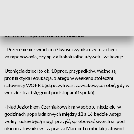
- Przede wszystkim myśleć, myśleć i to jest najważniejsze -
podkreśla prezes WOPR Paweł Błasiak.
Jak zaznacza, najczęściej pod wodą giną mężczyźni w wieku
30+, to ok. 75 proc. wszystkich zdarzeń.
- Przecenienie swoich możliwości wynika czy to z chęci
zaimponowania, czy np z alkoholu albo używek - wskazuje.
Utonięcia dzieci to ok. 10 proc. przypadków. Ważne są
profilaktyka i edukacja, dlatego w weekend stołeczni
ratownicy WOPR będą uczyli warszawiaków, co robić, gdy w
wodzie straci się grunt pod stopami i spokój.
- Nad Jeziorkiem Czerniakowskim w sobotę, niedzielę, w
godzinach popołudniowych między 12 a 16 będzie wstęp
wolny, ludzie będą mogli przyjść, spróbować swoich sił pod
okiem ratowników - zaprasza Marcin Trembulak, ratownik