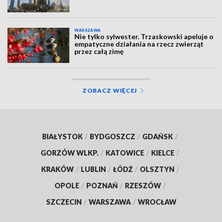
WARSZAWA
Nie tylko sylwester. Trzaskowski apeluje o
empatyczne działania na rzecz zwierząt
przez całą zimę
ZOBACZ WIĘCEJ
BIAŁYSTOK
/
BYDGOSZCZ
/
GDAŃSK
/
GORZÓW WLKP.
/
KATOWICE
/
KIELCE
/
KRAKÓW
/
LUBLIN
/
ŁÓDŹ
/
OLSZTYN
/
OPOLE
/
POZNAŃ
/
RZESZÓW
/
SZCZECIN
/
WARSZAWA
/
WROCŁAW