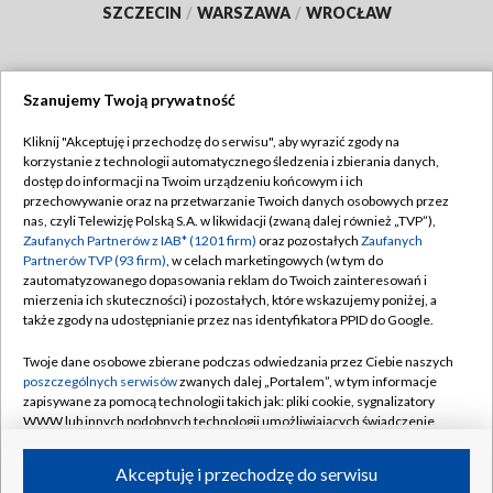
SZCZECIN
/
WARSZAWA
/
WROCŁAW
Szanujemy Twoją prywatność
Dołącz do nas:
Kliknij "Akceptuję i przechodzę do serwisu", aby wyrazić zgody na
korzystanie z technologii automatycznego śledzenia i zbierania danych,
TVP
dostęp do informacji na Twoim urządzeniu końcowym i ich
Abonament TVP
przechowywanie oraz na przetwarzanie Twoich danych osobowych przez
Regulamin TVP
nas, czyli Telewizję Polską S.A. w likwidacji (zwaną dalej również „TVP”),
Emisja w TVP
Zaufanych Partnerów z IAB* (1201 firm)
oraz pozostałych
Zaufanych
Polityka prywatności
Partnerów TVP (93 firm)
, w celach marketingowych (w tym do
Centrum informacji TVP
Moje zgody
zautomatyzowanego dopasowania reklam do Twoich zainteresowań i
mierzenia ich skuteczności) i pozostałych, które wskazujemy poniżej, a
Naziemna Telewizja Cyfrowa
Pomoc
także zgody na udostępnianie przez nas identyfikatora PPID do Google.
Sklep TVP
Biuro reklamy
Twoje dane osobowe zbierane podczas odwiedzania przez Ciebie naszych
Rada Programowa
poszczególnych serwisów
zwanych dalej „Portalem”, w tym informacje
Kontakt
zapisywane za pomocą technologii takich jak: pliki cookie, sygnalizatory
System NOS
WWW lub innych podobnych technologii umożliwiających świadczenie
dopasowanych i bezpiecznych usług, personalizację treści oraz reklam,
Informacje o nadawcy
Kanały
udostępnianie funkcji mediów społecznościowych oraz analizowanie
Akceptuję i przechodzę do serwisu
ruchu w Internecie.
Program dla prasy