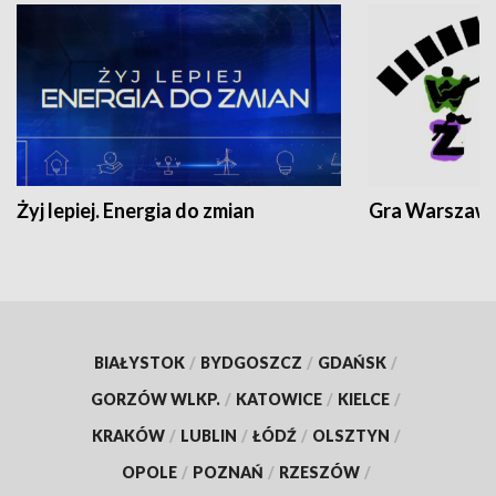
Żyj lepiej. Energia do zmian
Gra Warszaw
BIAŁYSTOK
/
BYDGOSZCZ
/
GDAŃSK
/
GORZÓW WLKP.
/
KATOWICE
/
KIELCE
/
KRAKÓW
/
LUBLIN
/
ŁÓDŹ
/
OLSZTYN
/
OPOLE
/
POZNAŃ
/
RZESZÓW
/