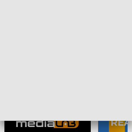
Plebiscyt Najlepsi Sportowcy
Wiadomości 
Warszawy 2025
SPOŁECZEŃSTWO