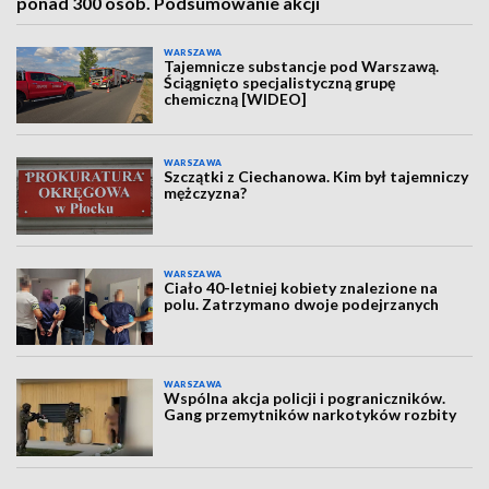
ponad 300 osób. Podsumowanie akcji
WARSZAWA
Tajemnicze substancje pod Warszawą.
Ściągnięto specjalistyczną grupę
chemiczną [WIDEO]
WARSZAWA
Szczątki z Ciechanowa. Kim był tajemniczy
mężczyzna?
WARSZAWA
Ciało 40-letniej kobiety znalezione na
polu. Zatrzymano dwoje podejrzanych
WARSZAWA
Wspólna akcja policji i pograniczników.
Gang przemytników narkotyków rozbity