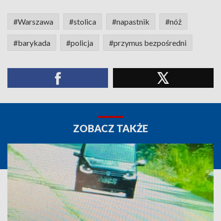
#Warszawa
#stolica
#napastnik
#nóż
#barykada
#policja
#przymus bezpośredni
ZOBACZ TAKŻE