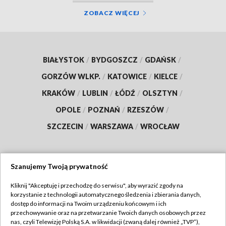
ZOBACZ WIĘCEJ
BIAŁYSTOK
/
BYDGOSZCZ
/
GDAŃSK
/
GORZÓW WLKP.
/
KATOWICE
/
KIELCE
/
KRAKÓW
/
LUBLIN
/
ŁÓDŹ
/
OLSZTYN
/
OPOLE
/
POZNAŃ
/
RZESZÓW
/
SZCZECIN
/
WARSZAWA
/
WROCŁAW
Szanujemy Twoją prywatność
Dołącz do nas:
Kliknij "Akceptuję i przechodzę do serwisu", aby wyrazić zgody na
korzystanie z technologii automatycznego śledzenia i zbierania danych,
TVP
dostęp do informacji na Twoim urządzeniu końcowym i ich
Abonament TVP
przechowywanie oraz na przetwarzanie Twoich danych osobowych przez
Regulamin TVP
nas, czyli Telewizję Polską S.A. w likwidacji (zwaną dalej również „TVP”),