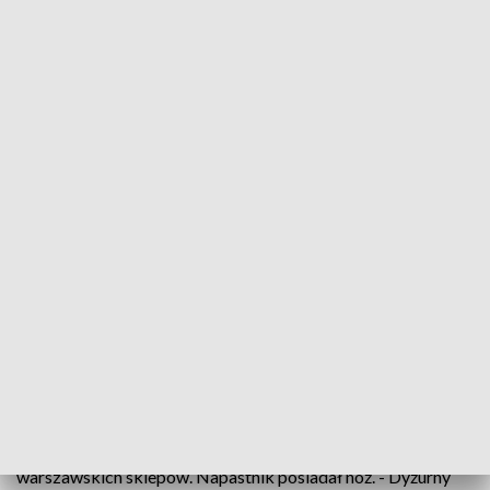
Fot. Policja Lubuska
- Dyżurny otrzymał niepokojące zgłoszenie dot.
mężczyzny, który uzbrojony w nóż zamknął się w
jednym ze sklepów w centrum Warszawy. Agresora
obezwładniono - poinformowała w sobotę
wieczorem warszawska Policja.
W sobotę wieczorem Komenda Stołeczna Policji (KSP)
poinformowała na Twitterze o incydencie z udziałem
mężczyzny, który zabarykadował się w jednym z
warszawskich sklepów. Napastnik posiadał nóż. - Dyżurny