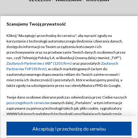
Szanujemy Twoją prywatność
Dołącz do nas:
Kliknij "Akceptuję i przechodzę do serwisu", aby wyrazić zgody na
korzystanie z technologii automatycznego śledzenia i zbierania danych,
TVP
dostęp do informacji na Twoim urządzeniu końcowym i ich
Abonament TVP
przechowywanie oraz na przetwarzanie Twoich danych osobowych przez
Regulamin TVP
nas, czyli Telewizję Polską S.A. w likwidacji (zwaną dalej również „TVP”),
Emisja w TVP
Polityka prywatności
Zaufanych Partnerów z IAB* (1201 firm)
oraz pozostałych
Zaufanych
Partnerów TVP (93 firm)
, w celach marketingowych (w tym do
Centrum informacji TVP
Moje zgody
zautomatyzowanego dopasowania reklam do Twoich zainteresowań i
mierzenia ich skuteczności) i pozostałych, które wskazujemy poniżej, a
Naziemna Telewizja Cyfrowa
Pomoc
także zgody na udostępnianie przez nas identyfikatora PPID do Google.
Sklep TVP
Biuro reklamy
Twoje dane osobowe zbierane podczas odwiedzania przez Ciebie naszych
Rada Programowa
Kontakt
poszczególnych serwisów
zwanych dalej „Portalem”, w tym informacje
zapisywane za pomocą technologii takich jak: pliki cookie, sygnalizatory
System NOS
WWW lub innych podobnych technologii umożliwiających świadczenie
dopasowanych i bezpiecznych usług, personalizację treści oraz reklam,
Informacje o nadawcy
Kanały
udostępnianie funkcji mediów społecznościowych oraz analizowanie
Akceptuję i przechodzę do serwisu
ruchu w Internecie.
Program dla prasy
©2026 Telewizja Polska S.A. w likwidacji