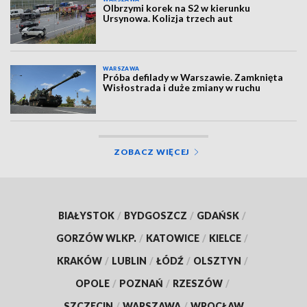
Olbrzymi korek na S2 w kierunku
Ursynowa. Kolizja trzech aut
WARSZAWA
Próba defilady w Warszawie. Zamknięta
Wisłostrada i duże zmiany w ruchu
ZOBACZ WIĘCEJ
BIAŁYSTOK
/
BYDGOSZCZ
/
GDAŃSK
/
GORZÓW WLKP.
/
KATOWICE
/
KIELCE
/
KRAKÓW
/
LUBLIN
/
ŁÓDŹ
/
OLSZTYN
/
OPOLE
/
POZNAŃ
/
RZESZÓW
/
SZCZECIN
/
WARSZAWA
/
WROCŁAW