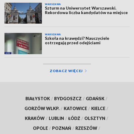
WARSZAWA
Szturm na Uniwersytet Warszawski.
Rekordowa liczba kandydatów na miejsce
WARSZAWA
Szkoła na krawędzi? Nauczyciele
ostrzegają przed odejściami
ZOBACZ WIĘCEJ
BIAŁYSTOK
/
BYDGOSZCZ
/
GDAŃSK
/
GORZÓW WLKP.
/
KATOWICE
/
KIELCE
/
KRAKÓW
/
LUBLIN
/
ŁÓDŹ
/
OLSZTYN
/
OPOLE
/
POZNAŃ
/
RZESZÓW
/