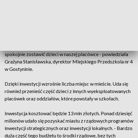
powstały pierwsze ściany nowej części przedszkola.
W rozbudowanym przedszkolu nr 4 docelowo miejsce
znajdzie ponad 400 dzieci. W nowym skrzydle zaplanowano
aż 12 nowych oddziałów. - Będziemy mogli zapewnić opiekę
dzieciom, które tego potrzebują, po za tym, jest to szansa
rozwoju zawodowego rodziców, którzy będą mogli
spokojnie zostawić dzieci w naszej placówce - powiedziała
Grażyna Stanisławska, dyrektor Miejskiego Przedszkola nr 4
w Gostyninie.
Dzięki inwestycji wzrośnie liczba miejsc w mieście. Uda się
również przenieść część dzieci z innych wyeksploatowanych
placówek oraz oddziałów, które powstały w szkołach.
Inwestycja kosztować będzie 13 mln złotych. Ponad dziesięć
milionów udało się pozyskać miastu z rządowych programów
inwestycji strategicznych oraz inwestycji lokalnych. - Bardzo
duża część tego budżetu to środki rządowe, bez tych