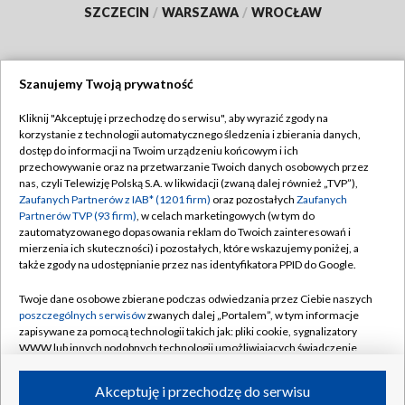
SZCZECIN
/
WARSZAWA
/
WROCŁAW
Szanujemy Twoją prywatność
Dołącz do nas:
Kliknij "Akceptuję i przechodzę do serwisu", aby wyrazić zgody na
korzystanie z technologii automatycznego śledzenia i zbierania danych,
TVP
dostęp do informacji na Twoim urządzeniu końcowym i ich
Abonament TVP
przechowywanie oraz na przetwarzanie Twoich danych osobowych przez
Regulamin TVP
nas, czyli Telewizję Polską S.A. w likwidacji (zwaną dalej również „TVP”),
Emisja w TVP
Polityka prywatności
Zaufanych Partnerów z IAB* (1201 firm)
oraz pozostałych
Zaufanych
Partnerów TVP (93 firm)
, w celach marketingowych (w tym do
Centrum informacji TVP
Moje zgody
zautomatyzowanego dopasowania reklam do Twoich zainteresowań i
mierzenia ich skuteczności) i pozostałych, które wskazujemy poniżej, a
Naziemna Telewizja Cyfrowa
Pomoc
także zgody na udostępnianie przez nas identyfikatora PPID do Google.
Sklep TVP
Biuro reklamy
Twoje dane osobowe zbierane podczas odwiedzania przez Ciebie naszych
Rada Programowa
Kontakt
poszczególnych serwisów
zwanych dalej „Portalem”, w tym informacje
zapisywane za pomocą technologii takich jak: pliki cookie, sygnalizatory
System NOS
WWW lub innych podobnych technologii umożliwiających świadczenie
dopasowanych i bezpiecznych usług, personalizację treści oraz reklam,
Informacje o nadawcy
Kanały
udostępnianie funkcji mediów społecznościowych oraz analizowanie
Akceptuję i przechodzę do serwisu
ruchu w Internecie.
Program dla prasy