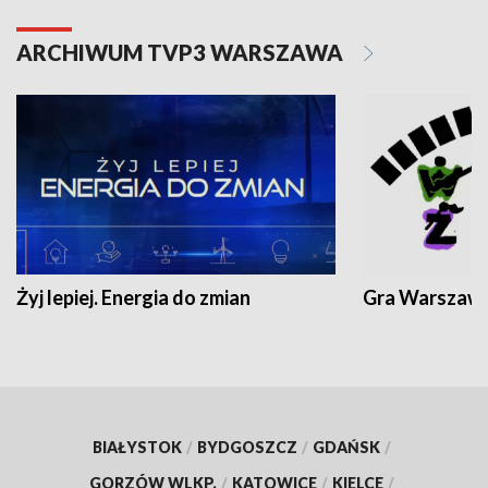
ARCHIWUM TVP3 WARSZAWA
Żyj lepiej. Energia do zmian
Gra Warszaw
BIAŁYSTOK
/
BYDGOSZCZ
/
GDAŃSK
/
GORZÓW WLKP.
/
KATOWICE
/
KIELCE
/