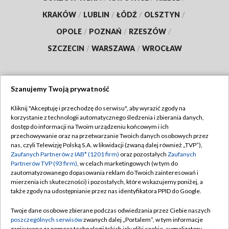
KRAKÓW
/
LUBLIN
/
ŁÓDŹ
/
OLSZTYN
/
OPOLE
/
POZNAŃ
/
RZESZÓW
/
SZCZECIN
/
WARSZAWA
/
WROCŁAW
Szanujemy Twoją prywatność
Dołącz do nas:
Kliknij "Akceptuję i przechodzę do serwisu", aby wyrazić zgody na
korzystanie z technologii automatycznego śledzenia i zbierania danych,
TVP
dostęp do informacji na Twoim urządzeniu końcowym i ich
Abonament TVP
przechowywanie oraz na przetwarzanie Twoich danych osobowych przez
Regulamin TVP
nas, czyli Telewizję Polską S.A. w likwidacji (zwaną dalej również „TVP”),
Emisja w TVP
Zaufanych Partnerów z IAB* (1201 firm)
oraz pozostałych
Zaufanych
Polityka prywatności
Partnerów TVP (93 firm)
, w celach marketingowych (w tym do
Centrum informacji TVP
Moje zgody
zautomatyzowanego dopasowania reklam do Twoich zainteresowań i
mierzenia ich skuteczności) i pozostałych, które wskazujemy poniżej, a
Naziemna Telewizja Cyfrowa
Pomoc
także zgody na udostępnianie przez nas identyfikatora PPID do Google.
Sklep TVP
Biuro reklamy
Twoje dane osobowe zbierane podczas odwiedzania przez Ciebie naszych
Rada Programowa
poszczególnych serwisów
zwanych dalej „Portalem”, w tym informacje
Kontakt
zapisywane za pomocą technologii takich jak: pliki cookie, sygnalizatory