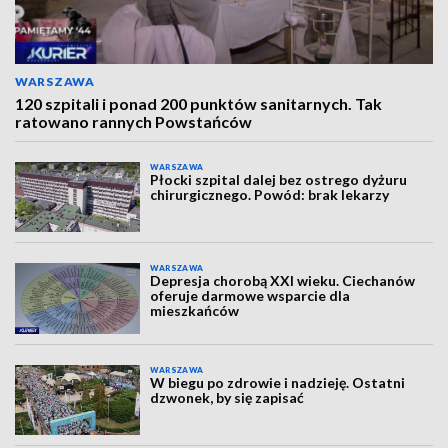
WARSZAWA
120 szpitali i ponad 200 punktów sanitarnych. Tak
ratowano rannych Powstańców
WARSZAWA
Płocki szpital dalej bez ostrego dyżuru
chirurgicznego. Powód: brak lekarzy
WARSZAWA
Depresja chorobą XXI wieku. Ciechanów
oferuje darmowe wsparcie dla
mieszkańców
WARSZAWA
W biegu po zdrowie i nadzieję. Ostatni
dzwonek, by się zapisać