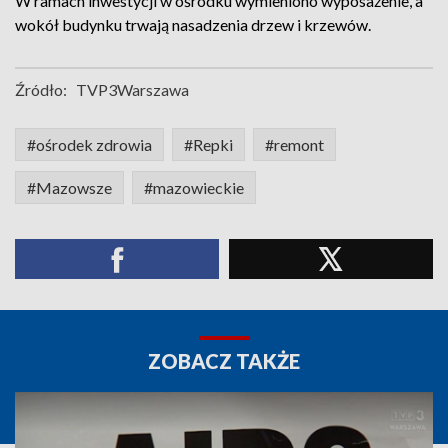
W ramach inwestycji w ośrodku wymieniono wyposażenie, a
wokół budynku trwają nasadzenia drzew i krzewów.
Źródło:
TVP3Warszawa
#ośrodek zdrowia
#Repki
#remont
#Mazowsze
#mazowieckie
ZOBACZ TAKŻE