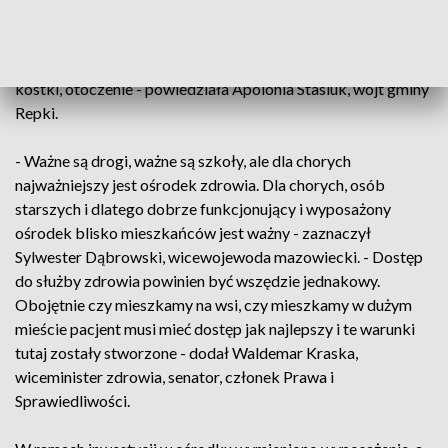
m.in. docieplenie, wymieniono pokrycie dachowe oraz
wszystkie instalacje. - Drugi etap to był remont środka, czyli
łazienki, ściany, podłogi, oczywiście mamy tutaj 650 metrów
kostki, otoczenie - powiedziała Apolonia Stasiuk, wójt gminy
Repki.
- Ważne są drogi, ważne są szkoły, ale dla chorych
najważniejszy jest ośrodek zdrowia. Dla chorych, osób
starszych i dlatego dobrze funkcjonujący i wyposażony
ośrodek blisko mieszkańców jest ważny - zaznaczył
Sylwester Dąbrowski, wicewojewoda mazowiecki. - Dostęp
do służby zdrowia powinien być wszędzie jednakowy.
Obojętnie czy mieszkamy na wsi, czy mieszkamy w dużym
mieście pacjent musi mieć dostęp jak najlepszy i te warunki
tutaj zostały stworzone - dodał Waldemar Kraska,
wiceminister zdrowia, senator, członek Prawa i
Sprawiedliwości.