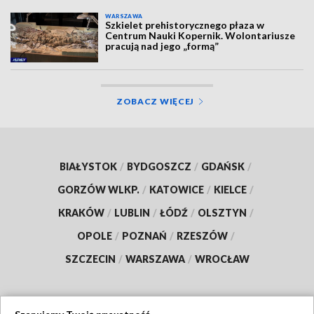
WARSZAWA
Szkielet prehistorycznego płaza w
Centrum Nauki Kopernik. Wolontariusze
pracują nad jego „formą”
ZOBACZ WIĘCEJ
BIAŁYSTOK
/
BYDGOSZCZ
/
GDAŃSK
/
GORZÓW WLKP.
/
KATOWICE
/
KIELCE
/
KRAKÓW
/
LUBLIN
/
ŁÓDŹ
/
OLSZTYN
/
OPOLE
/
POZNAŃ
/
RZESZÓW
/
SZCZECIN
/
WARSZAWA
/
WROCŁAW