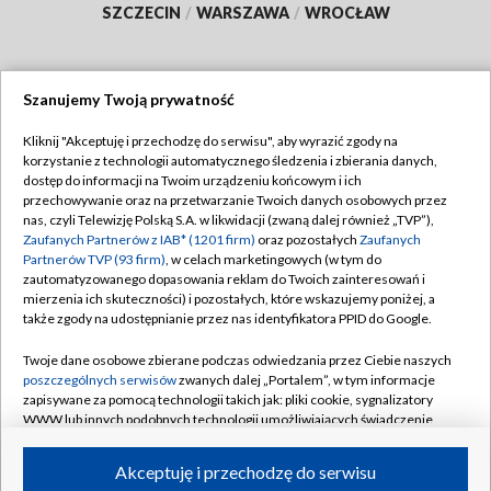
SZCZECIN
/
WARSZAWA
/
WROCŁAW
Szanujemy Twoją prywatność
Dołącz do nas:
Kliknij "Akceptuję i przechodzę do serwisu", aby wyrazić zgody na
korzystanie z technologii automatycznego śledzenia i zbierania danych,
TVP
dostęp do informacji na Twoim urządzeniu końcowym i ich
Abonament TVP
przechowywanie oraz na przetwarzanie Twoich danych osobowych przez
Regulamin TVP
nas, czyli Telewizję Polską S.A. w likwidacji (zwaną dalej również „TVP”),
Emisja w TVP
Zaufanych Partnerów z IAB* (1201 firm)
oraz pozostałych
Zaufanych
Polityka prywatności
Partnerów TVP (93 firm)
, w celach marketingowych (w tym do
Centrum informacji TVP
Moje zgody
zautomatyzowanego dopasowania reklam do Twoich zainteresowań i
mierzenia ich skuteczności) i pozostałych, które wskazujemy poniżej, a
Naziemna Telewizja Cyfrowa
Pomoc
także zgody na udostępnianie przez nas identyfikatora PPID do Google.
Sklep TVP
Biuro reklamy
Twoje dane osobowe zbierane podczas odwiedzania przez Ciebie naszych
Rada Programowa
poszczególnych serwisów
zwanych dalej „Portalem”, w tym informacje
Kontakt
zapisywane za pomocą technologii takich jak: pliki cookie, sygnalizatory
System NOS
WWW lub innych podobnych technologii umożliwiających świadczenie
dopasowanych i bezpiecznych usług, personalizację treści oraz reklam,
Informacje o nadawcy
Kanały
udostępnianie funkcji mediów społecznościowych oraz analizowanie
Akceptuję i przechodzę do serwisu
ruchu w Internecie.
Program dla prasy