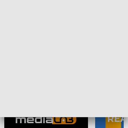
Plebiscyt Najlepsi Sportowcy
Wiadomości 
Warszawy 2025
SPOŁECZEŃSTWO