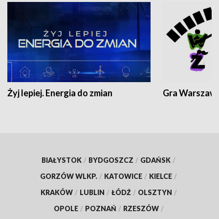
Żyj lepiej. Energia do zmian
Gra Warszaw
BIAŁYSTOK
/
BYDGOSZCZ
/
GDAŃSK
/
GORZÓW WLKP.
/
KATOWICE
/
KIELCE
/
KRAKÓW
/
LUBLIN
/
ŁÓDŹ
/
OLSZTYN
/
OPOLE
/
POZNAŃ
/
RZESZÓW
/