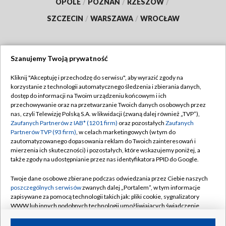
OPOLE
/
POZNAŃ
/
RZESZÓW
/
SZCZECIN
/
WARSZAWA
/
WROCŁAW
Szanujemy Twoją prywatność
Dołącz do nas:
Kliknij "Akceptuję i przechodzę do serwisu", aby wyrazić zgody na
korzystanie z technologii automatycznego śledzenia i zbierania danych,
TVP
dostęp do informacji na Twoim urządzeniu końcowym i ich
Abonament TVP
przechowywanie oraz na przetwarzanie Twoich danych osobowych przez
Regulamin TVP
nas, czyli Telewizję Polską S.A. w likwidacji (zwaną dalej również „TVP”),
Emisja w TVP
Zaufanych Partnerów z IAB* (1201 firm)
oraz pozostałych
Zaufanych
Polityka prywatności
Partnerów TVP (93 firm)
, w celach marketingowych (w tym do
Centrum informacji TVP
Moje zgody
zautomatyzowanego dopasowania reklam do Twoich zainteresowań i
mierzenia ich skuteczności) i pozostałych, które wskazujemy poniżej, a
Naziemna Telewizja Cyfrowa
Pomoc
także zgody na udostępnianie przez nas identyfikatora PPID do Google.
Sklep TVP
Biuro reklamy
Twoje dane osobowe zbierane podczas odwiedzania przez Ciebie naszych
Rada Programowa
poszczególnych serwisów
zwanych dalej „Portalem”, w tym informacje
Kontakt
zapisywane za pomocą technologii takich jak: pliki cookie, sygnalizatory
System NOS
WWW lub innych podobnych technologii umożliwiających świadczenie
dopasowanych i bezpiecznych usług, personalizację treści oraz reklam,
Informacje o nadawcy
Kanały
udostępnianie funkcji mediów społecznościowych oraz analizowanie