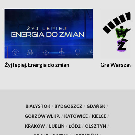
Żyj lepiej. Energia do zmian
Gra Warszaw
BIAŁYSTOK
/
BYDGOSZCZ
/
GDAŃSK
/
GORZÓW WLKP.
/
KATOWICE
/
KIELCE
/
KRAKÓW
/
LUBLIN
/
ŁÓDŹ
/
OLSZTYN
/