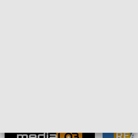
Plebiscyt Najlepsi Sportowcy
Wiadomości 
Warszawy 2025
SPOŁECZEŃSTWO