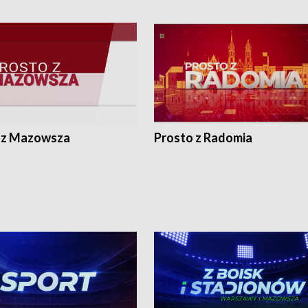
 z Mazowsza
Prosto z Radomia