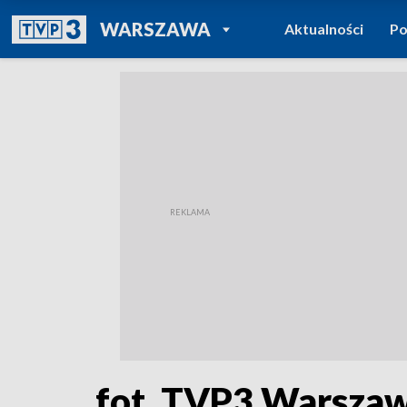
POWRÓT DO
WARSZAWA
Aktualności
Po
TVP REGIONY
fot. TVP3 Warsza