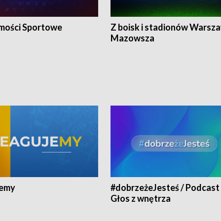
ości Sportowe
Z boisk i stadionów Warsza
Mazowsza
jemy
#dobrzeżeJesteś / Podcast 
Głos z wnętrza