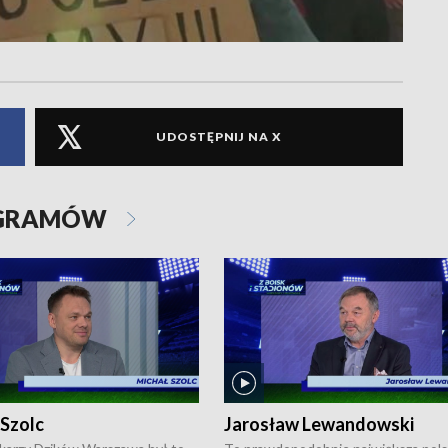
UDOSTĘPNIJ NA X
OGRAMÓW
 Szolc
Jarosław Lewandowski