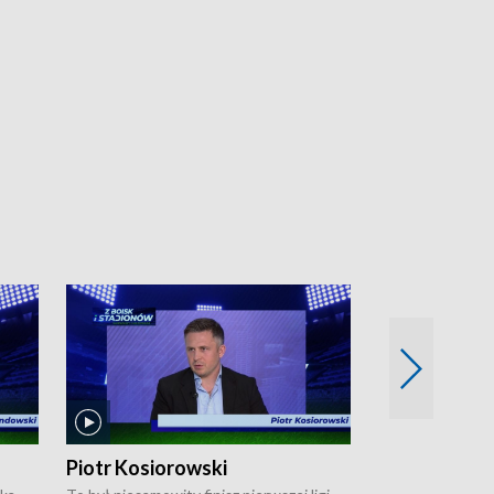
Piotr Kosiorowski
Tomasz Mat