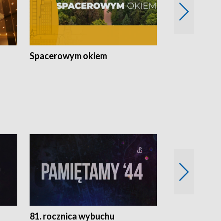
Spacerowym okiem
Filmowe spo
81. rocznica wybuchu
Retro Wawa