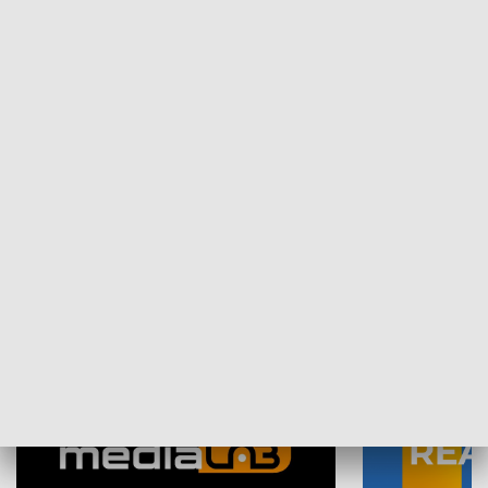
Plebiscyt Najlepsi Sportowcy
Wiadomości 
Warszawy 2025
SPOŁECZEŃSTWO