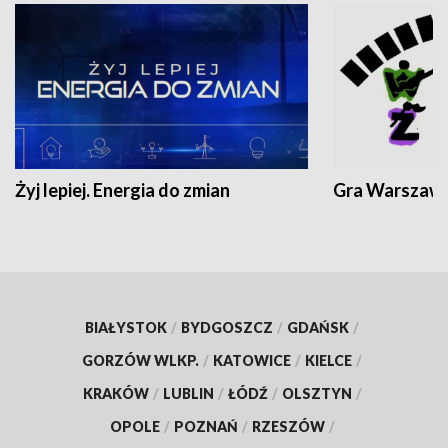
Żyj lepiej. Energia do zmian
Gra Warszaw
BIAŁYSTOK
/
BYDGOSZCZ
/
GDAŃSK
/
GORZÓW WLKP.
/
KATOWICE
/
KIELCE
/
KRAKÓW
/
LUBLIN
/
ŁÓDŹ
/
OLSZTYN
/
OPOLE
/
POZNAŃ
/
RZESZÓW
/