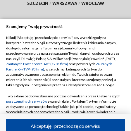
SZCZECIN
/
WARSZAWA
/
WROCŁAW
Szanujemy Twoją prywatność
Dołącz do nas:
Kliknij "Akceptuję i przechodzę do serwisu", aby wyrazić zgody na
korzystanie z technologii automatycznego śledzenia i zbierania danych,
TVP
dostęp do informacji na Twoim urządzeniu końcowym i ich
Abonament TVP
przechowywanie oraz na przetwarzanie Twoich danych osobowych przez
Regulamin TVP
nas, czyli Telewizję Polską S.A. w likwidacji (zwaną dalej również „TVP”),
Emisja w TVP
Zaufanych Partnerów z IAB* (1201 firm)
oraz pozostałych
Zaufanych
Polityka prywatności
Partnerów TVP (93 firm)
, w celach marketingowych (w tym do
Centrum informacji TVP
Moje zgody
zautomatyzowanego dopasowania reklam do Twoich zainteresowań i
mierzenia ich skuteczności) i pozostałych, które wskazujemy poniżej, a
Naziemna Telewizja Cyfrowa
Pomoc
także zgody na udostępnianie przez nas identyfikatora PPID do Google.
Sklep TVP
Biuro reklamy
Twoje dane osobowe zbierane podczas odwiedzania przez Ciebie naszych
Rada Programowa
poszczególnych serwisów
zwanych dalej „Portalem”, w tym informacje
Kontakt
zapisywane za pomocą technologii takich jak: pliki cookie, sygnalizatory
System NOS
WWW lub innych podobnych technologii umożliwiających świadczenie
dopasowanych i bezpiecznych usług, personalizację treści oraz reklam,
Informacje o nadawcy
Kanały
udostępnianie funkcji mediów społecznościowych oraz analizowanie
Akceptuję i przechodzę do serwisu
ruchu w Internecie.
Program dla prasy