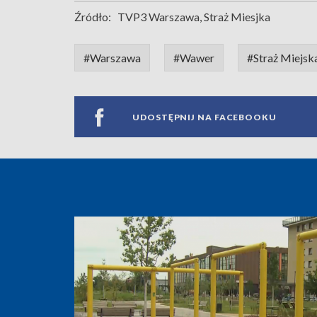
Źródło:
TVP3 Warszawa, Straż Miesjka
#Warszawa
#Wawer
#Straż Miejsk
UDOSTĘPNIJ NA FACEBOOKU