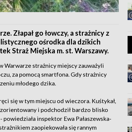
e. Złapał go łowczy, a strażnicy z
listycznego ośrodka dla dzikich
tek Straż Miejska m. st. Warszawy.
 w Warwarze strażnicy miejscy zauważyli
oczu, za pomocą smartfona. Gdy strażnicy
odzeniu młodego dzika.
ęci się w tym miejscu od wieczora. Kuśtykał,
dezorientowany i podchodził bardzo blisko
 - powiedziała inspektor Ewa Pałaszewska-
 strażnikiem zaopiekowała się rannym