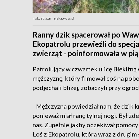
Fot.: strazmiejska.waw.pl
Ranny dzik spacerował po Wawrz
Ekopatrolu przewieźli do specja
zwierząt - poinformowała w pią
Patrolujący w czwartek ulicę Błękitną
mężczyznę, który filmował coś na pob
podjechali bliżej, zobaczyli przy ogr
- Mężczyzna powiedział nam, że dzik kr
ponieważ miał ranę tylnej nogi. Był z
nas. Zupełnie jakby oczekiwał pomocy
Łoś z Ekopatrolu, która wraz z drugim