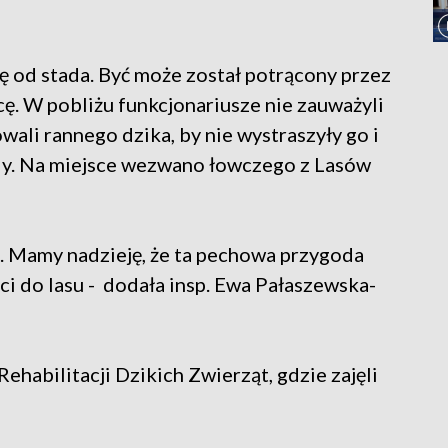
 od stada. Być może został potrącony przez
icę. W pobliżu funkcjonariusze nie zauważyli
ali rannego dzika, by nie wystraszyły go i
dy. Na miejsce wezwano łowczego z Lasów
ak. Mamy nadzieję, że ta pechowa przygoda
óci do lasu - dodała insp. Ewa Pałaszewska-
habilitacji Dzikich Zwierząt, gdzie zajęli