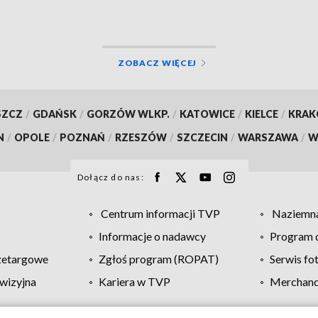
ZOBACZ WIĘCEJ
SZCZ
/
GDAŃSK
/
GORZÓW WLKP.
/
KATOWICE
/
KIELCE
/
KRA
N
/
OPOLE
/
POZNAŃ
/
RZESZÓW
/
SZCZECIN
/
WARSZAWA
/
W
Dołącz do nas:
Centrum informacji TVP
Naziemna
Informacje o nadawcy
Program d
zetargowe
Zgłoś program (ROPAT)
Serwis fo
wizyjna
Kariera w TVP
Merchandi