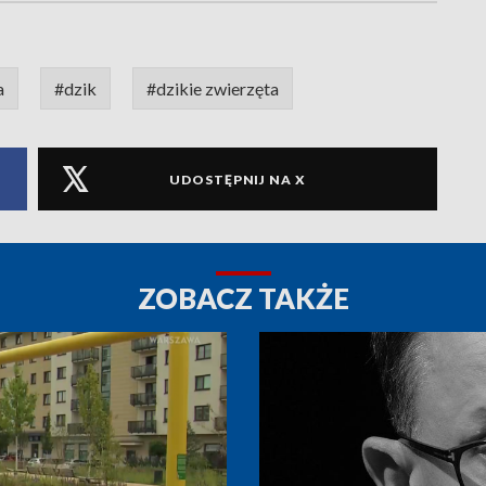
a
#dzik
#dzikie zwierzęta
UDOSTĘPNIJ NA X
ZOBACZ TAKŻE