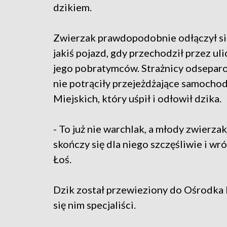
dzikiem.
Zwierzak prawdopodobnie odłączył się
jakiś pojazd, gdy przechodził przez ul
jego pobratymców. Strażnicy odseparow
nie potrąciły przejeżdżające samocho
Miejskich, który uśpił i odłowił dzika.
- To już nie warchlak, a młody zwierz
skończy się dla niego szczęśliwie i wr
Łoś.
Dzik został przewieziony do Ośrodka Re
się nim specjaliści.