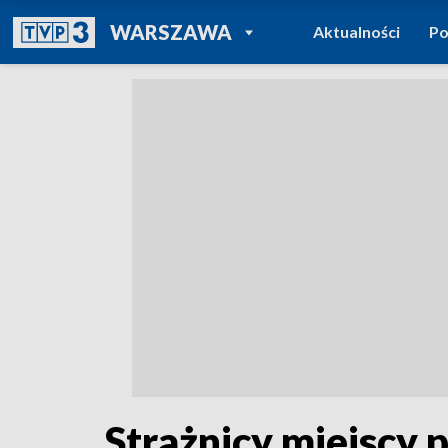
POWRÓT DO
WARSZAWA
Aktualności
Po
TVP REGIONY
Strażnicy miejscy