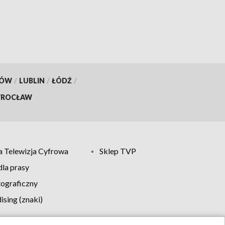
KÓW
/
LUBLIN
/
ŁÓDŹ
/
ROCŁAW
 Telewizja Cyfrowa
Sklep TVP
la prasy
tograficzny
sing (znaki)