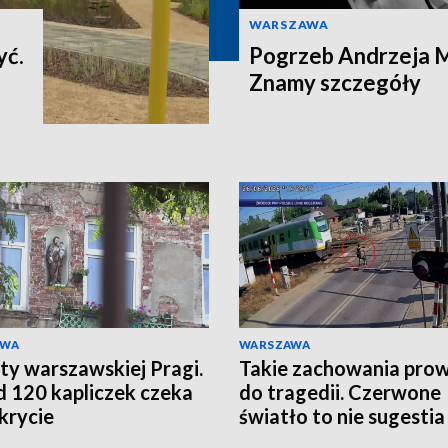
WARSZAWA
yć.
Pogrzeb Andrzeja 
Znamy szczegóły
AWA
WARSZAWA
ty warszawskiej Pragi.
Takie zachowania pro
 120 kapliczek czeka
do tragedii. Czerwone
krycie
światło to nie sugestia