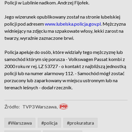
Policji w Lublinie nadkom. Andrzej Fijołek.
Jego wizerunek opublikowany został na stronie lubelskiej
policji pod adresem
www.lubelska.policja.gov.pl
. Mężczyzna
widniejący na zdjęciu ma szpakowate włosy, lekki zarost na
twarzy, wyraźnie zaznaczone brwi.
Policja apeluje do osób, które widziały tego mężczyznę lub
samochód którym się porusza - Volkswagen Passat kombi z
2000 roku nr rej. LZ 53727 - o kontakt z najbliższą jednostką
policji lub na numer alarmowy 112. - Samochód mógł zostać
porzucony lub zaparkowany w miejscu ustronnym lub na
terenach leśnych - dodał rzecznik.
Źródło:
TVP3 Warszawa,
#Warszawa
#policja
#prokuratura