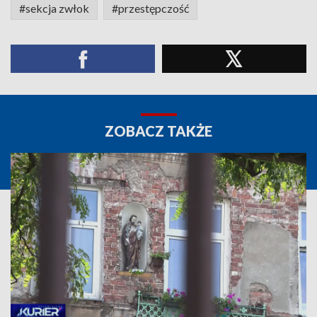
#sekcja zwłok
#przestępczość
ZOBACZ TAKŻE