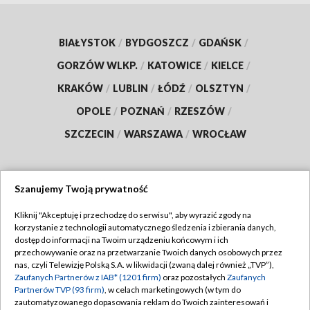
BIAŁYSTOK
/
BYDGOSZCZ
/
GDAŃSK
/
GORZÓW WLKP.
/
KATOWICE
/
KIELCE
/
KRAKÓW
/
LUBLIN
/
ŁÓDŹ
/
OLSZTYN
/
OPOLE
/
POZNAŃ
/
RZESZÓW
/
SZCZECIN
/
WARSZAWA
/
WROCŁAW
Szanujemy Twoją prywatność
Dołącz do nas:
Kliknij "Akceptuję i przechodzę do serwisu", aby wyrazić zgody na
korzystanie z technologii automatycznego śledzenia i zbierania danych,
TVP
dostęp do informacji na Twoim urządzeniu końcowym i ich
Abonament TVP
przechowywanie oraz na przetwarzanie Twoich danych osobowych przez
Regulamin TVP
nas, czyli Telewizję Polską S.A. w likwidacji (zwaną dalej również „TVP”),
Emisja w TVP
Polityka prywatności
Zaufanych Partnerów z IAB* (1201 firm)
oraz pozostałych
Zaufanych
Partnerów TVP (93 firm)
, w celach marketingowych (w tym do
Centrum informacji TVP
Moje zgody
zautomatyzowanego dopasowania reklam do Twoich zainteresowań i