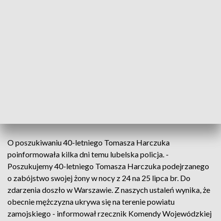
- Mężczyzna jest poszukiwany. Sąd zastosował wobec niego
areszt na 14 dni do listu gończego. Szukamy go w całym
kraju - zapewnił.
Rany kłute, ślady duszenia
Prokurator przekazał też, że Prokuratura Rejonowa
Warszawa Praga Północ, która nadzoruje śledztwo
otrzymała wstępne wyniki sekcji zwłok kobiety. - Wyszło, że
ma rany kłute klatki piersiowej, szyi i barku. Ujawniono też
cechy gwałtownego duszenia kobiety - dodał.
O poszukiwaniu 40-letniego Tomasza Harczuka
poinformowała kilka dni temu lubelska policja. -
Poszukujemy 40-letniego Tomasza Harczuka podejrzanego
o zabójstwo swojej żony w nocy z 24 na 25 lipca br. Do
zdarzenia doszło w Warszawie. Z naszych ustaleń wynika, że
obecnie mężczyzna ukrywa się na terenie powiatu
zamojskiego - informował rzecznik Komendy Wojewódzkiej