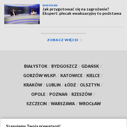
WARSZAWA
Jak przygotować się na zagrożenie?
Ekspert: plecak ewakuacyjny to podstawa
ZOBACZ WIĘCEJ
BIAŁYSTOK
/
BYDGOSZCZ
/
GDAŃSK
/
GORZÓW WLKP.
/
KATOWICE
/
KIELCE
/
KRAKÓW
/
LUBLIN
/
ŁÓDŹ
/
OLSZTYN
/
OPOLE
/
POZNAŃ
/
RZESZÓW
/
SZCZECIN
/
WARSZAWA
/
WROCŁAW
Szanujemy Twoją prywatność