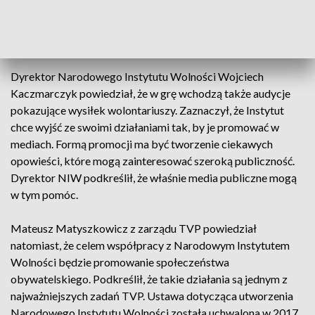
wspierać organizacje pożytku publicznego między innymi
współtworząc i publikując kampanie medialne, konkursy, czy
uroczystości.
Dyrektor Narodowego Instytutu Wolności Wojciech
Kaczmarczyk powiedział, że w grę wchodzą także audycje
pokazujące wysiłek wolontariuszy. Zaznaczył, że Instytut
chce wyjść ze swoimi działaniami tak, by je promować w
mediach. Formą promocji ma być tworzenie ciekawych
opowieści, które mogą zainteresować szeroką publiczność.
Dyrektor NIW podkreślił, że właśnie media publiczne mogą
w tym pomóc.
Mateusz Matyszkowicz z zarządu TVP powiedział
natomiast, że celem współpracy z Narodowym Instytutem
Wolności będzie promowanie społeczeństwa
obywatelskiego. Podkreślił, że takie działania są jednym z
najważniejszych zadań TVP. Ustawa dotycząca utworzenia
Narodowego Instytutu Wolności została uchwalona w 2017