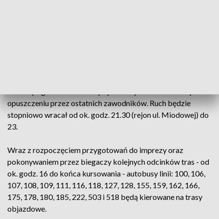
powróci na nią około godz. 23. Zarówno na placu
Krasińskich, jak i na ul. Konwiktorskiej, przez całą sobotę, 30
lipca, będzie obowiązywał zakaz zatrzymywania się.
Na pozostałych ulicach na trasie biegu, w tym na
Wisłostradzie, ruch zostanie wstrzymany od godz. 20.
Wyjątek stanowi ul. Rozbrat, którą organizatorzy zawodów
zamkną o godz. 21. Ulice będą sukcesywnie otwierane po
opuszczeniu przez ostatnich zawodników. Ruch będzie
stopniowo wracał od ok. godz. 21.30 (rejon ul. Miodowej) do
23.
Wraz z rozpoczęciem przygotowań do imprezy oraz
pokonywaniem przez biegaczy kolejnych odcinków tras - od
ok. godz. 16 do końca kursowania - autobusy linii: 100, 106,
107, 108, 109, 111, 116, 118, 127, 128, 155, 159, 162, 166,
175, 178, 180, 185, 222, 503 i 518 będą kierowane na trasy
objazdowe.