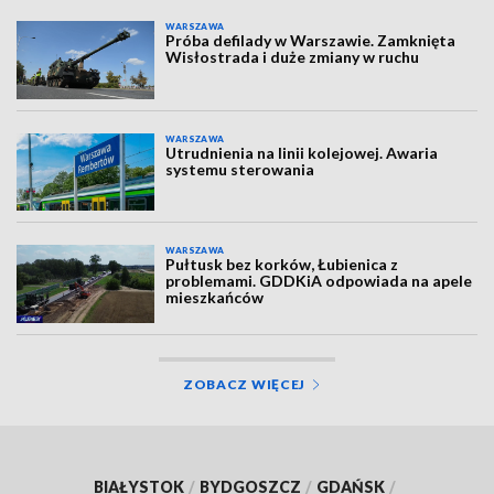
WARSZAWA
Próba defilady w Warszawie. Zamknięta
Wisłostrada i duże zmiany w ruchu
WARSZAWA
Utrudnienia na linii kolejowej. Awaria
systemu sterowania
WARSZAWA
Pułtusk bez korków, Łubienica z
problemami. GDDKiA odpowiada na apele
mieszkańców
ZOBACZ WIĘCEJ
BIAŁYSTOK
/
BYDGOSZCZ
/
GDAŃSK
/