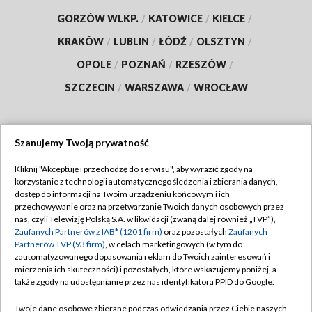
GORZÓW WLKP.
/
KATOWICE
/
KIELCE
/
KRAKÓW
/
LUBLIN
/
ŁÓDŹ
/
OLSZTYN
/
OPOLE
/
POZNAŃ
/
RZESZÓW
/
SZCZECIN
/
WARSZAWA
/
WROCŁAW
Szanujemy Twoją prywatność
Dołącz do nas:
Kliknij "Akceptuję i przechodzę do serwisu", aby wyrazić zgody na
korzystanie z technologii automatycznego śledzenia i zbierania danych,
TVP
dostęp do informacji na Twoim urządzeniu końcowym i ich
Abonament TVP
przechowywanie oraz na przetwarzanie Twoich danych osobowych przez
Regulamin TVP
nas, czyli Telewizję Polską S.A. w likwidacji (zwaną dalej również „TVP”),
Emisja w TVP
Polityka prywatności
Zaufanych Partnerów z IAB* (1201 firm)
oraz pozostałych
Zaufanych
Partnerów TVP (93 firm)
, w celach marketingowych (w tym do
Centrum informacji TVP
Moje zgody
zautomatyzowanego dopasowania reklam do Twoich zainteresowań i
mierzenia ich skuteczności) i pozostałych, które wskazujemy poniżej, a
Naziemna Telewizja Cyfrowa
Pomoc
także zgody na udostępnianie przez nas identyfikatora PPID do Google.
Sklep TVP
Biuro reklamy
Twoje dane osobowe zbierane podczas odwiedzania przez Ciebie naszych