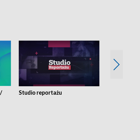
/
Studio reportażu
Eksperyment