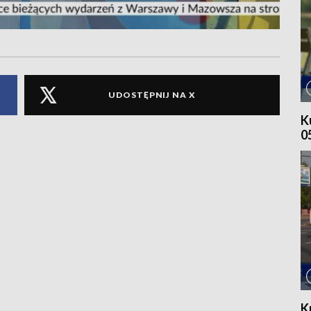
UDOSTĘPNIJ NA X
K
0
K