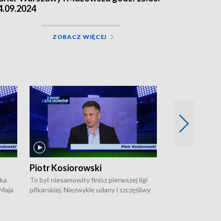
4.09.2024
ZOBACZ WIĘCEJ
Piotr Kosiorowski
Tomasz Mat
ska
To był niesamowity finisz pierwszej ligi
Robert Lewandow
 Maja
piłkarskiej. Niezwykle udany i szczęśliwy
przygodę z Barc
ki na
dla Polonii Warszawa, która w ostatnich
Saternusa jest p
sekundach wywalczyła prawo gry w
Tomasz Matuszews
Open
barażach o ekstraklasę. W Magazynie
opowiada o począ