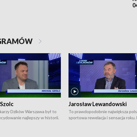
0
OGRAMÓW
 Szolc
Jarosław Lewandowski
karzy Dzików Warszawa był to
To prawdopodobnie największa pol
cydowanie najlepszy w historii.
sportowa rewelacja i sensacja roku.
pierwszy raz sięgnęli po
Chwalińska podbiła serca całej Pols
rodowe trofeum, wygrywając
kortach imienia Rolanda Garrosa w
ocno Europejską. Potem zaczęli
wielkoszlemowym turnieju French 