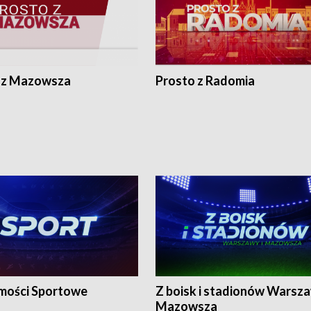
 z Mazowsza
Prosto z Radomia
ości Sportowe
Z boisk i stadionów Warsza
Mazowsza