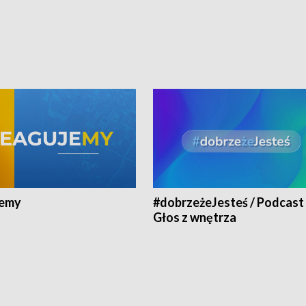
jemy
#dobrzeżeJesteś / Podcast 
Głos z wnętrza