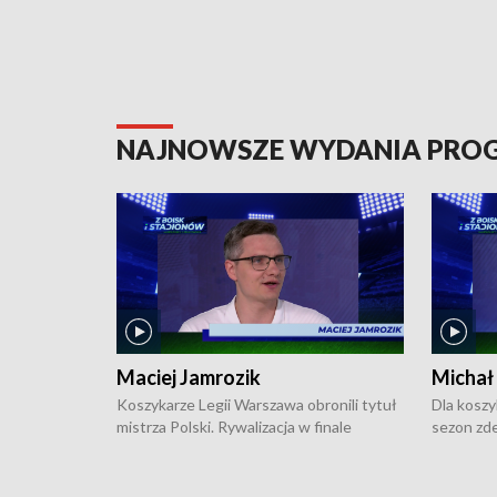
NAJNOWSZE WYDANIA PR
Maciej Jamrozik
Michał
Koszykarze Legii Warszawa obronili tytuł
Dla koszy
mistrza Polski. Rywalizacja w finale
sezon zde
ekstraklasy toczyła się do czterech
Najpierw 
zwycięstw i dopiero ostatni, siódmy mecz
międzyna
okazał się decydujący. W hali przy
Ligę Półn