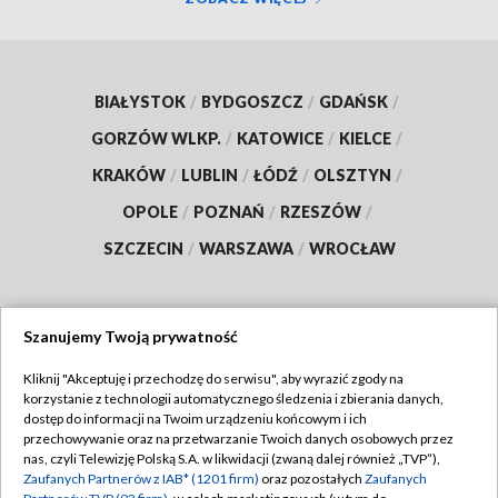
BIAŁYSTOK
/
BYDGOSZCZ
/
GDAŃSK
/
GORZÓW WLKP.
/
KATOWICE
/
KIELCE
/
KRAKÓW
/
LUBLIN
/
ŁÓDŹ
/
OLSZTYN
/
OPOLE
/
POZNAŃ
/
RZESZÓW
/
SZCZECIN
/
WARSZAWA
/
WROCŁAW
Szanujemy Twoją prywatność
Dołącz do nas:
Kliknij "Akceptuję i przechodzę do serwisu", aby wyrazić zgody na
korzystanie z technologii automatycznego śledzenia i zbierania danych,
TVP
dostęp do informacji na Twoim urządzeniu końcowym i ich
Abonament TVP
przechowywanie oraz na przetwarzanie Twoich danych osobowych przez
Regulamin TVP
nas, czyli Telewizję Polską S.A. w likwidacji (zwaną dalej również „TVP”),
Emisja w TVP
Polityka prywatności
Zaufanych Partnerów z IAB* (1201 firm)
oraz pozostałych
Zaufanych