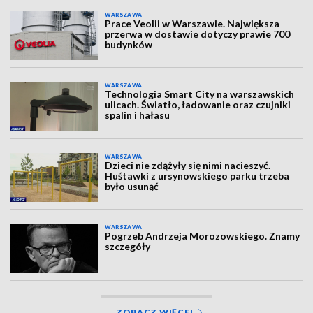
WARSZAWA
Prace Veolii w Warszawie. Największa
przerwa w dostawie dotyczy prawie 700
budynków
WARSZAWA
Technologia Smart City na warszawskich
ulicach. Światło, ładowanie oraz czujniki
spalin i hałasu
WARSZAWA
Dzieci nie zdążyły się nimi nacieszyć.
Huśtawki z ursynowskiego parku trzeba
było usunąć
WARSZAWA
Pogrzeb Andrzeja Morozowskiego. Znamy
szczegóły
ZOBACZ WIĘCEJ