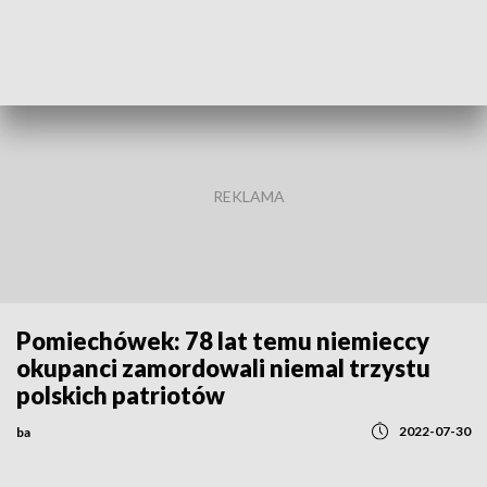
POWRÓT DO
WARSZAWA
TVP REGIONY
Pomiechówek: 78 lat temu niemieccy
okupanci zamordowali niemal trzystu
polskich patriotów
2022-07-30
ba