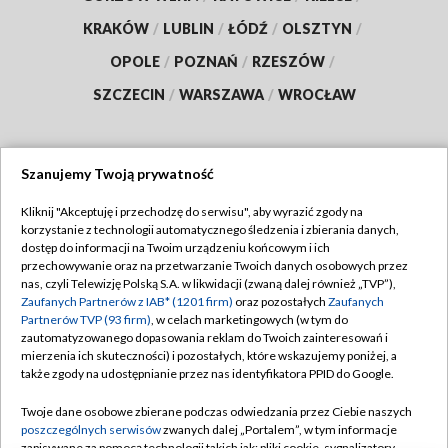
KRAKÓW
/
LUBLIN
/
ŁÓDŹ
/
OLSZTYN
/
OPOLE
/
POZNAŃ
/
RZESZÓW
/
SZCZECIN
/
WARSZAWA
/
WROCŁAW
Szanujemy Twoją prywatność
Dołącz do nas:
Kliknij "Akceptuję i przechodzę do serwisu", aby wyrazić zgody na
korzystanie z technologii automatycznego śledzenia i zbierania danych,
TVP
dostęp do informacji na Twoim urządzeniu końcowym i ich
Abonament TVP
przechowywanie oraz na przetwarzanie Twoich danych osobowych przez
Regulamin TVP
nas, czyli Telewizję Polską S.A. w likwidacji (zwaną dalej również „TVP”),
Emisja w TVP
Zaufanych Partnerów z IAB* (1201 firm)
oraz pozostałych
Zaufanych
Polityka prywatności
Partnerów TVP (93 firm)
, w celach marketingowych (w tym do
Centrum informacji TVP
Moje zgody
zautomatyzowanego dopasowania reklam do Twoich zainteresowań i
mierzenia ich skuteczności) i pozostałych, które wskazujemy poniżej, a
Naziemna Telewizja Cyfrowa
Pomoc
także zgody na udostępnianie przez nas identyfikatora PPID do Google.
Sklep TVP
Biuro reklamy
Twoje dane osobowe zbierane podczas odwiedzania przez Ciebie naszych
Rada Programowa
poszczególnych serwisów
zwanych dalej „Portalem”, w tym informacje
Kontakt
zapisywane za pomocą technologii takich jak: pliki cookie, sygnalizatory