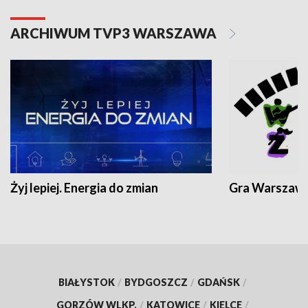
ARCHIWUM TVP3 WARSZAWA
Żyj lepiej. Energia do zmian
Gra Warszaw
BIAŁYSTOK
/
BYDGOSZCZ
/
GDAŃSK
/
GORZÓW WLKP.
/
KATOWICE
/
KIELCE
/