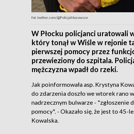
fot. twitter.com/@PolicjaMazowsze
W Płocku policjanci uratowali 
który tonął w Wiśle w rejonie 
pierwszej pomocy przez funkcj
przewieziony do szpitala. Policj
mężczyzna wpadł do rzeki.
Jak poinformowała asp. Krystyna Kowa
do zdarzenia doszło we wtorek rano w 
nadrzecznym bulwarze - "zgłoszenie d
pomocy". - Okazało się, że jest to 45-l
Kowalska.