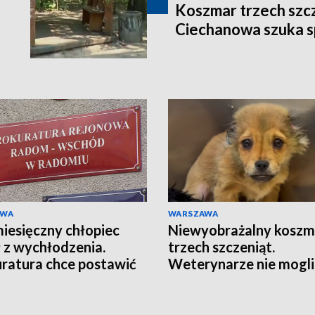
Koszmar trzech szcze
Ciechanowa szuka 
AWA
WARSZAWA
esięczny chłopiec
Niewyobrażalny koszm
 z wychłodzenia.
trzech szczeniąt.
ratura chce postawić
Weterynarze nie mogli
ty
uwierzyć w to, co zoba
[WIDEO]