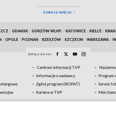
ZOBACZ WIĘCEJ
SZCZ
/
GDAŃSK
/
GORZÓW WLKP.
/
KATOWICE
/
KIELCE
/
KRA
N
/
OPOLE
/
POZNAŃ
/
RZESZÓW
/
SZCZECIN
/
WARSZAWA
/
W
Dołącz do nas:
Centrum informacji TVP
Naziemna
Informacje o nadawcy
Program d
zetargowe
Zgłoś program (ROPAT)
Serwis fo
wizyjna
Kariera w TVP
Merchandi