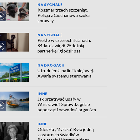
NA SYGNALE
Koszmar trzech szczeniąt.
Policja z Ciechanowa szuka
sprawcy
NA SYGNALE
Piekło w czterech ścianach.
84-latek więził 25-letnią
partnerkę i głodził psa
NA DROGACH
Utrudnienia na linii kolejowej.
Awaria systemu sterowania
INNE
Jak przetrwać upały w
Warszawie? Sprawdź, gdzie
odpocząć i nawodnić organizm
INNE
Odeszła „Myszka”. Była jedną
z ostatnich świadków
Powstania Warszawskiego