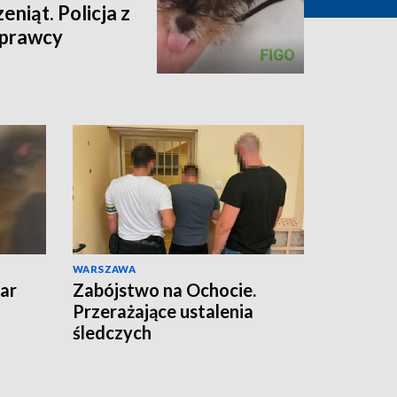
niąt. Policja z
sprawcy
WARSZAWA
ar
Zabójstwo na Ochocie.
Przerażające ustalenia
śledczych
czyli