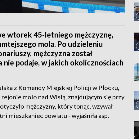
we wtorek 45-letniego mężczyznę,
tamtejszego mola. Po udzieleniu
onariuszy, mężczyzna został
a nie podaje, w jakich okolicznościach
lska z Komendy Miejskiej Policji w Płocku,
rejonie molo nad Wisłą, znajdującym się przy
otyczyło mężczyzny, który tonąc, wzywał
etni mieszkaniec powiatu - wyjaśniła asp.