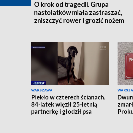
O krok od tragedii. Grupa
nastolatków miała zastraszać,
zniszczyć rower i grozić nożem
WARSZAWA
WARSZ
Piekło w czterech ścianach.
Dwumi
84-latek więził 25-letnią
zmarł
partnerkę i głodził psa
Proku
zarzu