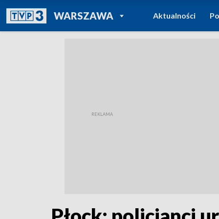
POWRÓT DO
WARSZAWA
Aktualności
Po
TVP REGIONY
Płock: policjanci 