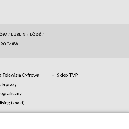
KÓW
/
LUBLIN
/
ŁÓDŹ
/
ROCŁAW
 Telewizja Cyfrowa
Sklep TVP
la prasy
tograficzny
sing (znaki)