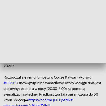
Krajowych i Autostrad Małgorzata Tarnowska.
Wymienione zostaną dylatacje i ułożona będzie nowa
nawierzchnia na moście i jego dojazdach. Zabezpieczona
przed korozją zostanie również konstrukcja nośna.
Naprawione zostaną systemy odwodnienia oraz bariery
ochronne wraz z balustradami na moście i jego dojazdach.
Wykonawcą zadania jest firma B2. Umowa o wartości ok.
10,5 mln zł zostanie wykonana w ciągu 7 miesięcy. Oznacza
to, że zakończenie remontu przewidziane zostało w lutym
2023 r.
Rozpoczął się remont mostu w Górze Kalwarii w ciągu
#DK50
. Obowiązuje ruch wahadłowy, który w ciągu dnia jest
sterowny ręcznie a w nocy (20.00-6.00) za pomocą
sygnalizacji świetlnej. Prędkość została ograniczona do 50
km/h. Więcej➡️
https://t.co/mQO3QvfdNz
pic.twitter.com/x9UvpZ4IsX