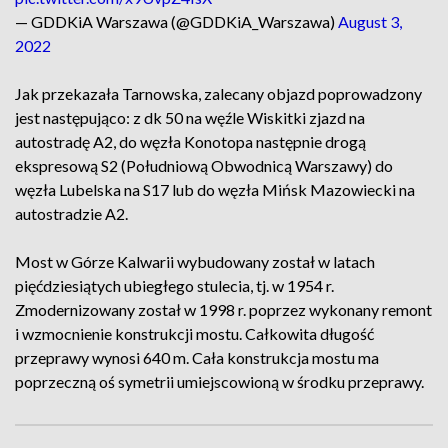
— GDDKiA Warszawa (@GDDKiA_Warszawa)
August 3,
2022
Jak przekazała Tarnowska, zalecany objazd poprowadzony
jest następująco: z dk 50 na węźle Wiskitki zjazd na
autostradę A2, do węzła Konotopa następnie drogą
ekspresową S2 (Południową Obwodnicą Warszawy) do
węzła Lubelska na S17 lub do węzła Mińsk Mazowiecki na
autostradzie A2.
Most w Górze Kalwarii wybudowany został w latach
pięćdziesiątych ubiegłego stulecia, tj. w 1954 r.
Zmodernizowany został w 1998 r. poprzez wykonany remont
i wzmocnienie konstrukcji mostu. Całkowita długość
przeprawy wynosi 640 m. Cała konstrukcja mostu ma
poprzeczną oś symetrii umiejscowioną w środku przeprawy.