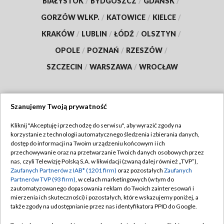
BIAŁYSTOK
/
BYDGOSZCZ
/
GDAŃSK
/
GORZÓW WLKP.
/
KATOWICE
/
KIELCE
/
KRAKÓW
/
LUBLIN
/
ŁÓDŹ
/
OLSZTYN
/
OPOLE
/
POZNAŃ
/
RZESZÓW
/
SZCZECIN
/
WARSZAWA
/
WROCŁAW
Szanujemy Twoją prywatność
Dołącz do nas:
Kliknij "Akceptuję i przechodzę do serwisu", aby wyrazić zgody na
korzystanie z technologii automatycznego śledzenia i zbierania danych,
TVP
dostęp do informacji na Twoim urządzeniu końcowym i ich
Abonament TVP
przechowywanie oraz na przetwarzanie Twoich danych osobowych przez
Regulamin TVP
nas, czyli Telewizję Polską S.A. w likwidacji (zwaną dalej również „TVP”),
Emisja w TVP
Polityka prywatności
Zaufanych Partnerów z IAB* (1201 firm)
oraz pozostałych
Zaufanych
Partnerów TVP (93 firm)
, w celach marketingowych (w tym do
Centrum informacji TVP
Moje zgody
zautomatyzowanego dopasowania reklam do Twoich zainteresowań i
mierzenia ich skuteczności) i pozostałych, które wskazujemy poniżej, a
Naziemna Telewizja Cyfrowa
Pomoc
także zgody na udostępnianie przez nas identyfikatora PPID do Google.
Sklep TVP
Biuro reklamy