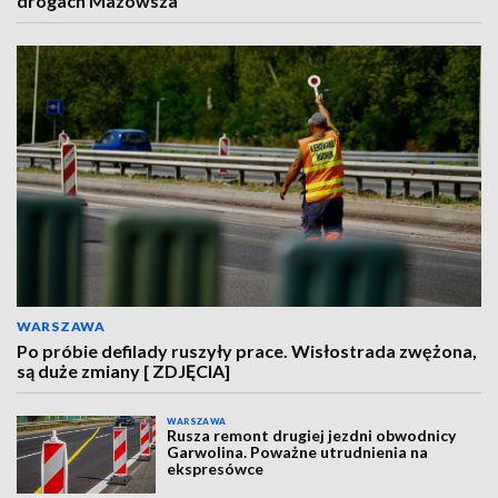
drogach Mazowsza
WARSZAWA
Po próbie defilady ruszyły prace. Wisłostrada zwężona,
są duże zmiany [ ZDJĘCIA]
WARSZAWA
Rusza remont drugiej jezdni obwodnicy
Garwolina. Poważne utrudnienia na
ekspresówce