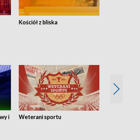
Kościół z bliska
wy i
Weterani sportu
Najlepsi Sp
2024