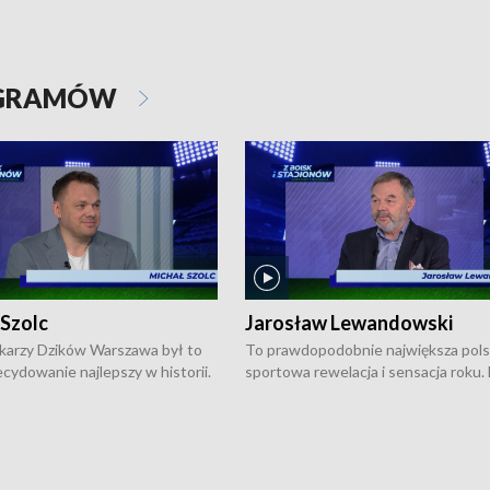
OGRAMÓW
 Szolc
Jarosław Lewandowski
karzy Dzików Warszawa był to
To prawdopodobnie największa pol
cydowanie najlepszy w historii.
sportowa rewelacja i sensacja roku.
pierwszy raz sięgnęli po
Chwalińska podbiła serca całej Pols
rodowe trofeum, wygrywając
kortach imienia Rolanda Garrosa w
ocno Europejską. Potem zaczęli
wielkoszlemowym turnieju French 
ekstraklasę. Po sezonie
przebijała się przez kwalifikacje, wyg
ym zadebiutowali w fazie play-
aż dziewięć pojedynków i dopiero w 