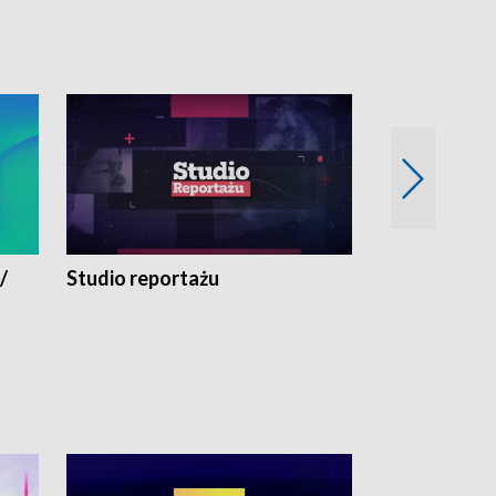
/
Studio reportażu
Eksperyment