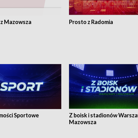
 z Mazowsza
Prosto z Radomia
ości Sportowe
Z boisk i stadionów Warsza
Mazowsza