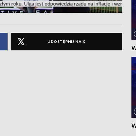
UDOSTĘPNIJ NA X
W
W