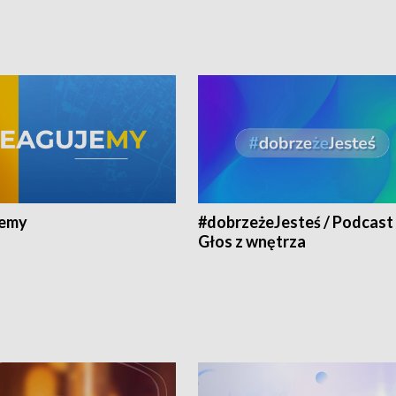
jemy
#dobrzeżeJesteś / Podcast 
Głos z wnętrza