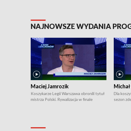
NAJNOWSZE WYDANIA PR
Maciej Jamrozik
Michał
Koszykarze Legii Warszawa obronili tytuł
Dla koszy
mistrza Polski. Rywalizacja w finale
sezon zde
ekstraklasy toczyła się do czterech
Najpierw 
zwycięstw i dopiero ostatni, siódmy mecz
międzyna
okazał się decydujący. W hali przy
Ligę Półn
Obrońców Tobruku na Bemowie
podbijać 
podopieczni estońskiego trenera Heiko
zasadnicz