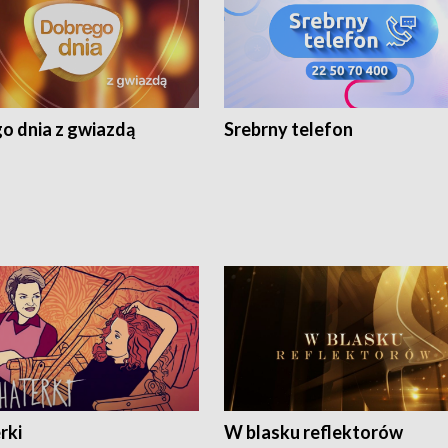
o dnia z gwiazdą
Srebrny telefon
rki
W blasku reflektorów