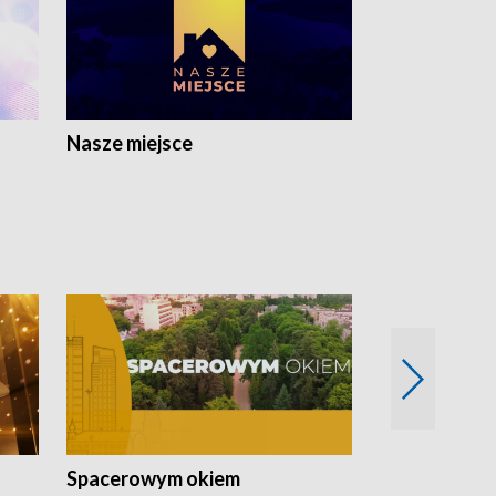
Nasze miejsce
Spacerowym okiem
Filmowe spo