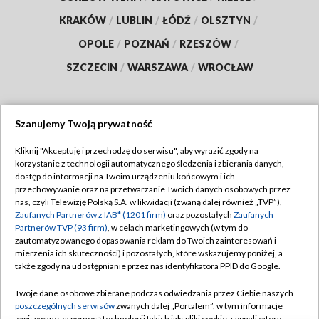
KRAKÓW
/
LUBLIN
/
ŁÓDŹ
/
OLSZTYN
/
OPOLE
/
POZNAŃ
/
RZESZÓW
/
SZCZECIN
/
WARSZAWA
/
WROCŁAW
Szanujemy Twoją prywatność
Dołącz do nas:
Kliknij "Akceptuję i przechodzę do serwisu", aby wyrazić zgody na
korzystanie z technologii automatycznego śledzenia i zbierania danych,
TVP
dostęp do informacji na Twoim urządzeniu końcowym i ich
Abonament TVP
przechowywanie oraz na przetwarzanie Twoich danych osobowych przez
Regulamin TVP
nas, czyli Telewizję Polską S.A. w likwidacji (zwaną dalej również „TVP”),
Emisja w TVP
Zaufanych Partnerów z IAB* (1201 firm)
oraz pozostałych
Zaufanych
Polityka prywatności
Partnerów TVP (93 firm)
, w celach marketingowych (w tym do
Centrum informacji TVP
Moje zgody
zautomatyzowanego dopasowania reklam do Twoich zainteresowań i
mierzenia ich skuteczności) i pozostałych, które wskazujemy poniżej, a
Naziemna Telewizja Cyfrowa
Pomoc
także zgody na udostępnianie przez nas identyfikatora PPID do Google.
Sklep TVP
Biuro reklamy
Twoje dane osobowe zbierane podczas odwiedzania przez Ciebie naszych
Rada Programowa
poszczególnych serwisów
zwanych dalej „Portalem”, w tym informacje
Kontakt
zapisywane za pomocą technologii takich jak: pliki cookie, sygnalizatory