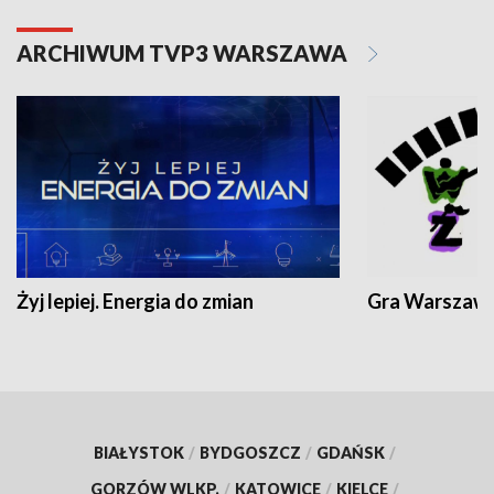
ARCHIWUM TVP3 WARSZAWA
Żyj lepiej. Energia do zmian
Gra Warszaw
BIAŁYSTOK
/
BYDGOSZCZ
/
GDAŃSK
/
GORZÓW WLKP.
/
KATOWICE
/
KIELCE
/