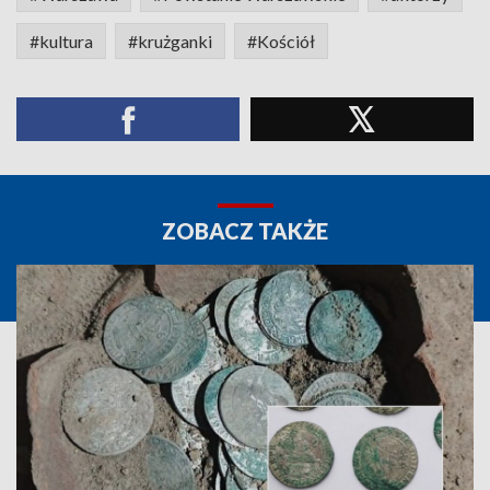
#kultura
#krużganki
#Kościół
ZOBACZ TAKŻE