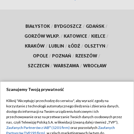
BIAŁYSTOK
/
BYDGOSZCZ
/
GDAŃSK
/
GORZÓW WLKP.
/
KATOWICE
/
KIELCE
/
KRAKÓW
/
LUBLIN
/
ŁÓDŹ
/
OLSZTYN
/
OPOLE
/
POZNAŃ
/
RZESZÓW
/
SZCZECIN
/
WARSZAWA
/
WROCŁAW
Szanujemy Twoją prywatność
Dołącz do nas:
Kliknij "Akceptuję i przechodzę do serwisu", aby wyrazić zgody na
korzystanie z technologii automatycznego śledzenia i zbierania danych,
TVP
dostęp do informacji na Twoim urządzeniu końcowym i ich
Abonament TVP
przechowywanie oraz na przetwarzanie Twoich danych osobowych przez
Regulamin TVP
nas, czyli Telewizję Polską S.A. w likwidacji (zwaną dalej również „TVP”),
Emisja w TVP
Polityka prywatności
Zaufanych Partnerów z IAB* (1201 firm)
oraz pozostałych
Zaufanych
Partnerów TVP (93 firm)
, w celach marketingowych (w tym do