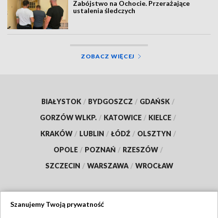
Zabójstwo na Ochocie. Przerażające
ustalenia śledczych
ZOBACZ WIĘCEJ
BIAŁYSTOK
/
BYDGOSZCZ
/
GDAŃSK
/
GORZÓW WLKP.
/
KATOWICE
/
KIELCE
/
KRAKÓW
/
LUBLIN
/
ŁÓDŹ
/
OLSZTYN
/
OPOLE
/
POZNAŃ
/
RZESZÓW
/
SZCZECIN
/
WARSZAWA
/
WROCŁAW
Szanujemy Twoją prywatność
Dołącz do nas: