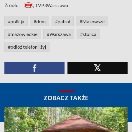
Źródło:
, TVP3Warszawa
#policja
#dron
#patrol
#Mazowsze
#mazowieckie
#Warszawa
#stolica
#odłóż telefon i żyj
ZOBACZ TAKŻE