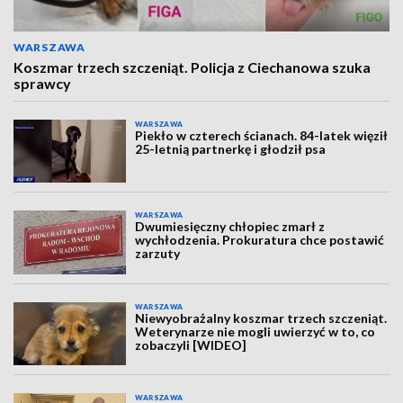
WARSZAWA
Koszmar trzech szczeniąt. Policja z Ciechanowa szuka
sprawcy
WARSZAWA
Piekło w czterech ścianach. 84-latek więził
25-letnią partnerkę i głodził psa
WARSZAWA
Dwumiesięczny chłopiec zmarł z
wychłodzenia. Prokuratura chce postawić
zarzuty
WARSZAWA
Niewyobrażalny koszmar trzech szczeniąt.
Weterynarze nie mogli uwierzyć w to, co
zobaczyli [WIDEO]
WARSZAWA