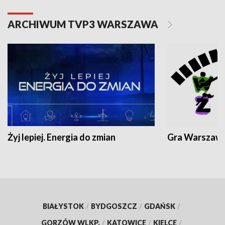
ARCHIWUM TVP3 WARSZAWA
Żyj lepiej. Energia do zmian
Gra Warszaw
BIAŁYSTOK
/
BYDGOSZCZ
/
GDAŃSK
/
GORZÓW WLKP.
/
KATOWICE
/
KIELCE
/