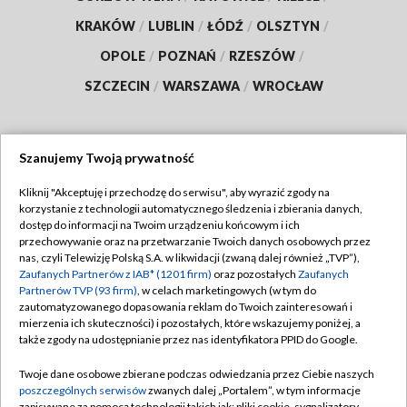
KRAKÓW
/
LUBLIN
/
ŁÓDŹ
/
OLSZTYN
/
OPOLE
/
POZNAŃ
/
RZESZÓW
/
SZCZECIN
/
WARSZAWA
/
WROCŁAW
Szanujemy Twoją prywatność
Dołącz do nas:
Kliknij "Akceptuję i przechodzę do serwisu", aby wyrazić zgody na
korzystanie z technologii automatycznego śledzenia i zbierania danych,
TVP
dostęp do informacji na Twoim urządzeniu końcowym i ich
Abonament TVP
przechowywanie oraz na przetwarzanie Twoich danych osobowych przez
Regulamin TVP
nas, czyli Telewizję Polską S.A. w likwidacji (zwaną dalej również „TVP”),
Emisja w TVP
Zaufanych Partnerów z IAB* (1201 firm)
oraz pozostałych
Zaufanych
Polityka prywatności
Partnerów TVP (93 firm)
, w celach marketingowych (w tym do
Centrum informacji TVP
Moje zgody
zautomatyzowanego dopasowania reklam do Twoich zainteresowań i
mierzenia ich skuteczności) i pozostałych, które wskazujemy poniżej, a
Naziemna Telewizja Cyfrowa
Pomoc
także zgody na udostępnianie przez nas identyfikatora PPID do Google.
Sklep TVP
Biuro reklamy
Twoje dane osobowe zbierane podczas odwiedzania przez Ciebie naszych
Rada Programowa
poszczególnych serwisów
zwanych dalej „Portalem”, w tym informacje
Kontakt
zapisywane za pomocą technologii takich jak: pliki cookie, sygnalizatory