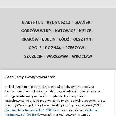
BIAŁYSTOK
/
BYDGOSZCZ
/
GDAŃSK
/
GORZÓW WLKP.
/
KATOWICE
/
KIELCE
/
KRAKÓW
/
LUBLIN
/
ŁÓDŹ
/
OLSZTYN
/
OPOLE
/
POZNAŃ
/
RZESZÓW
/
SZCZECIN
/
WARSZAWA
/
WROCŁAW
Szanujemy Twoją prywatność
Dołącz do nas:
Kliknij "Akceptuję i przechodzę do serwisu", aby wyrazić zgody na
korzystanie z technologii automatycznego śledzenia i zbierania danych,
TVP
dostęp do informacji na Twoim urządzeniu końcowym i ich
Abonament TVP
przechowywanie oraz na przetwarzanie Twoich danych osobowych przez
Regulamin TVP
nas, czyli Telewizję Polską S.A. w likwidacji (zwaną dalej również „TVP”),
Emisja w TVP
Polityka prywatności
Zaufanych Partnerów z IAB* (1201 firm)
oraz pozostałych
Zaufanych
Partnerów TVP (93 firm)
, w celach marketingowych (w tym do