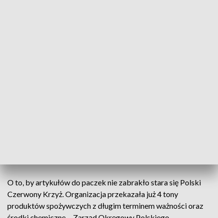
Obrony Terytorialnej, harcerze i Polski Czerwony Krzyż.
Działając razem, pomagają skuteczniej. - Ten wachlarz jest
szeroki i cały czas poszerzany chociażby przez organizacje
pozarządowe, które do nas ze swoimi ofertami docierają-
zaznaczył Emil Jaskólski z Centrum Organizacji
Pozarządowych i Komunikacji Społecznej.
Po pomoc zgłasza się kilkadziesiąt osób dziennie, dlatego
każda para rąk jest na wagę złota. W dalszym ciągu trwa też
zbiórka produktów spożywczych. - Pomoc jest potrzebna
cały czas, mamy w dalszym ciągu bardzo dużo uchodźców z
Chersonia. Ci ludzie uciekają kilka dni przed wojną i my
musimy im coś dać - dodała Beata Wójtowicz,
koordynatorka punktu pomocy Ukrainie w Radomiu.
O to, by artykułów do paczek nie zabrakło stara się Polski
Czerwony Krzyż. Organizacja przekazała już 4 tony
produktów spożywczych z długim terminem ważności oraz
środki chemiczne. - Zarząd Okręgowy Polskiego